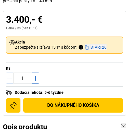
pre šírku pásky 16 – 40 mm
3.400,- €
Cena /
ks
(bez DPH)
Akcia
Zabezpečte si zľavu 15%* s kódom:
i
START26
KS
Dodacia lehota
:
5-6 týždne
DO NÁKUPNÉHO KOŠÍKA
Opis produktu