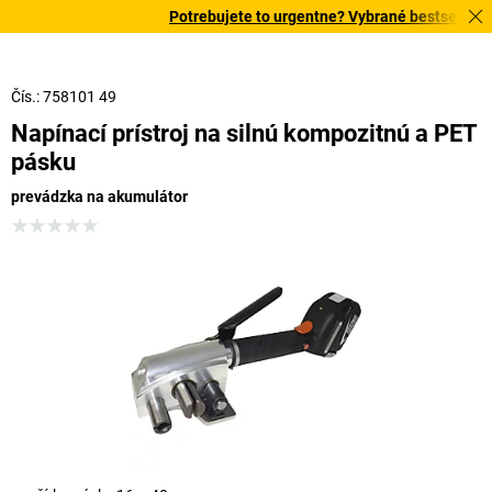
Potrebujete to urgentne? Vybrané bestsellery d
Čís.: 758101 49
Napínací prístroj na silnú kompozitnú a PET
pásku
prevádzka na akumulátor