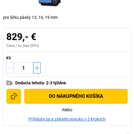
pre šírku pásky 13, 16, 19 mm
829,- €
Cena /
ks
(bez DPH)
KS
Dodacia lehota
:
2-3 týždne
DO NÁKUPNÉHO KOŠÍKA
Alebo
Prihláste sa a získajte ponuku v 3 krokoch