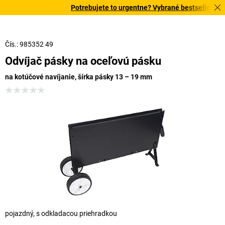
Potrebujete to urgentne? Vybrané bestsellery dor
Čís.: 985352 49
Odvíjač pásky na oceľovú pásku
na kotúčové navíjanie, šírka pásky 13 – 19 mm
pojazdný, s odkladacou priehradkou