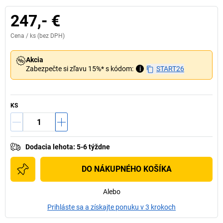
247,- €
Cena /
ks
(bez DPH)
Akcia
Zabezpečte si zľavu 15%* s kódom:
i
START26
KS
Dodacia lehota
:
5-6 týždne
DO NÁKUPNÉHO KOŠÍKA
Alebo
Prihláste sa a získajte ponuku v 3 krokoch