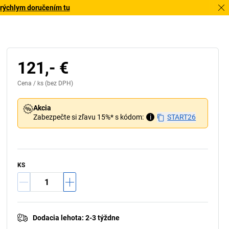
 rýchlym doručením tu
121,- €
Cena /
ks
(bez DPH)
Akcia
Zabezpečte si zľavu 15%* s kódom:
i
START26
KS
Dodacia lehota
:
2-3 týždne