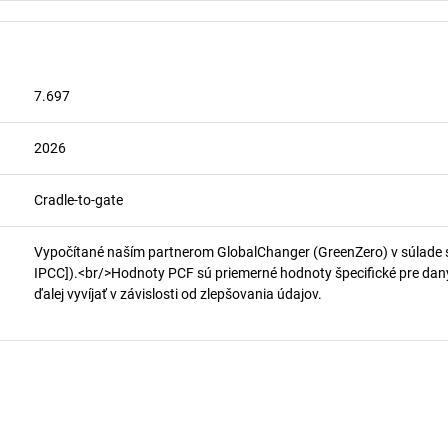
7.697
2026
Cradle-to-gate
Vypočítané naším partnerom GlobalChanger (GreenZero) v súlade 
IPCC]).<br/>Hodnoty PCF sú priemerné hodnoty špecifické pre daný 
ďalej vyvíjať v závislosti od zlepšovania údajov.