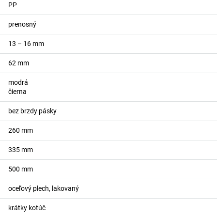
PP
prenosný
13 – 16
mm
62
mm
modrá
čierna
bez brzdy pásky
260
mm
335
mm
500
mm
oceľový plech, lakovaný
krátky kotúč