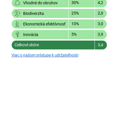
30%
4,2
Vhodné do okruhov
25%
2,0
Biodiverzita
10%
3,0
Ekonomická efektívnosť
5%
3,9
Inovácia
Celkové skóre
3,4
Viac o našom prístupe k udržateľnosti