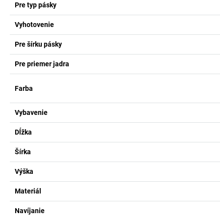
Pre typ pásky
Vyhotovenie
Pre šírku pásky
Pre priemer jadra
Farba
Vybavenie
Dĺžka
Šírka
Výška
Materiál
Navíjanie