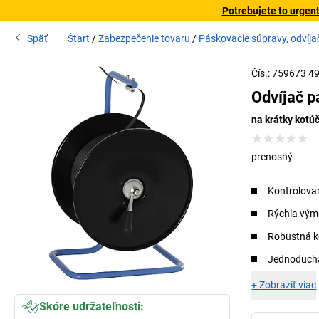
Potrebujete to urgen
Späť
Štart
Zabezpečenie tovaru
Páskovacie súpravy, odvíja
Čís.: 759673 4
Odvíjač p
na krátky kotú
prenosný
Kontrolovan
Rýchla vým
Robustná k
Jednoduchá
+
Zobraziť viac
Skóre udržateľnosti: