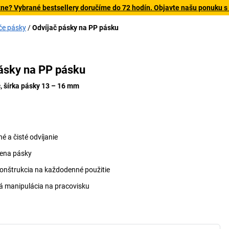
tne? Vybrané bestsellery doručíme do 72 hodín. Objavte našu ponuku s
če pásky
Odvíjač pásky na PP pásku
9
ásky na PP pásku
č, šírka pásky 13 – 16 mm
é a čisté odvíjanie
ena pásky
onštrukcia na každodenné použitie
 manipulácia na pracovisku