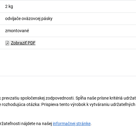
2
kg
odvíjače oväzovcej pásky
zmontované
Zobraziť PDF
k prevzatiu spoločenskej zodpovednosti. Spĺňa naše prísne kritériá udrža
e rozhodujúca otázka: Prispieva tento výrobok k vytváraniu udržateľnýc
držateľnosti nájdete na našej
informačnej stránke
.