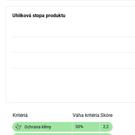
Uhlíková stopa produktu
Kritériá
Váha kritéria
Skóre
30%
2,2
Ochrana klímy