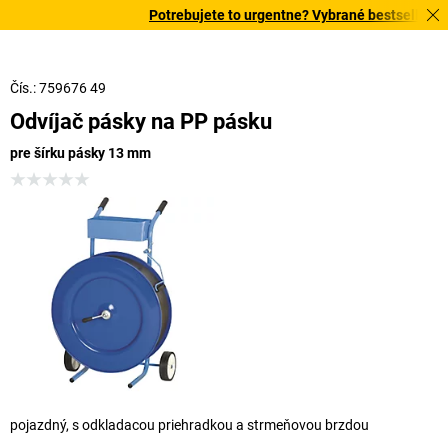
Potrebujete to urgentne? Vybrané bestsellery do
Čís.: 759676 49
Odvíjač pásky na PP pásku
pre šírku pásky 13 mm
pojazdný, s odkladacou priehradkou a strmeňovou brzdou