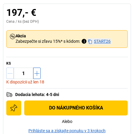
197,- €
Cena /
ks
(bez DPH)
Akcia
Zabezpečte si zľavu 15%* s kódom:
i
START26
KS
K dispozícii už len 18
Dodacia lehota
:
4-5 dni
DO NÁKUPNÉHO KOŠÍKA
Alebo
Prihláste sa a získajte ponuku v 3 krokoch