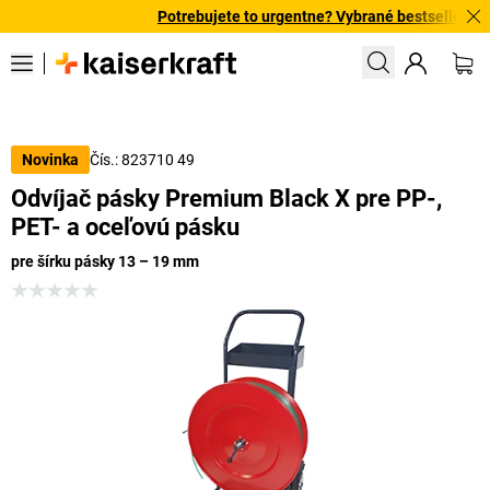
Potrebujete to urgentne? Vybrané bestsellery dor
Čís.: 823710 49
Novinka
Odvíjač pásky Premium Black X pre PP-,
PET- a oceľovú pásku
pre šírku pásky 13 – 19 mm