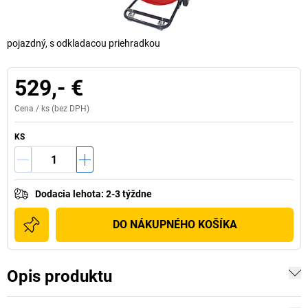
pojazdný, s odkladacou priehradkou
529,- €
Cena /
ks
(bez DPH)
KS
Dodacia lehota
:
2-3 týždne
DO NÁKUPNÉHO KOŠÍKA
Opis produktu