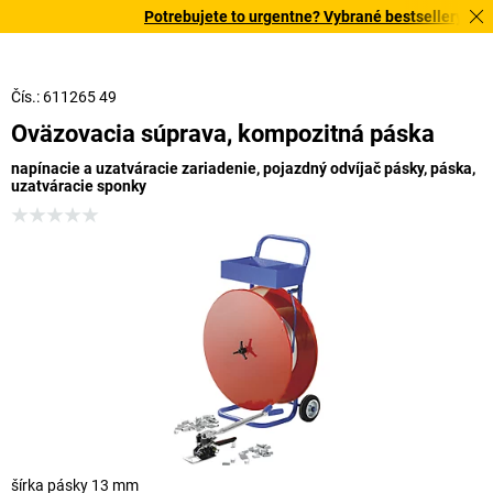
Potrebujete to urgentne? Vybrané bestsellery doruč
Čís.: 611265 49
Oväzovacia súprava, kompozitná páska
napínacie a uzatváracie zariadenie, pojazdný odvíjač pásky, páska,
uzatváracie sponky
šírka pásky 13 mm