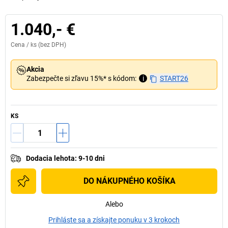
1.040,- €
Cena /
ks
(bez DPH)
Akcia
Zabezpečte si zľavu 15%* s kódom:
i
START26
KS
Dodacia lehota
:
9-10 dni
DO NÁKUPNÉHO KOŠÍKA
Alebo
Prihláste sa a získajte ponuku v 3 krokoch