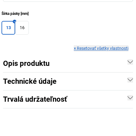
Šírka pásky
[
mm
]
13
16
×
Resetovať všetky vlastnosti
Opis produktu
Technické údaje
Trvalá udržateľnosť