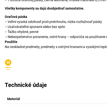
– 1 kotúča oceľovej pásky, čierna lakovaná, hrúbka materiálu 0,5 mm
Všetky komponenty sa dajú doobjednať samostatne.
Oceľová páska
– Veľmi vysoká odolnosť proti pretrhnutiu, nízka rozťažnosť pásky
– Uzatvárateľné sponami alebo bez spôn
– Ťažko ohybné, pevné
– Nebezpečenstvo poranenia, ostré hrany – odporúča sa používanie 
Použitie
Na neskladné predmety, predmety s ostrými hranami a vysokými tepl
Technické údaje
Materiál