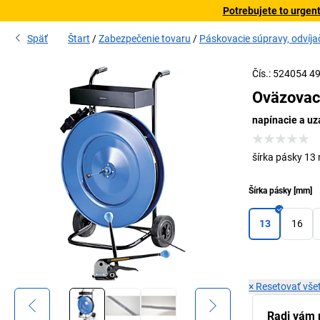
Potrebujete to urgen
Späť
Štart
Zabezpečenie tovaru
Páskovacie súpravy, odvíja
Čís.: 524054 4
Oväzovac
napínacie a uz
šírka pásky 1
Šírka pásky
[
mm
]
13
16
×
Resetovať všet
Radi vám