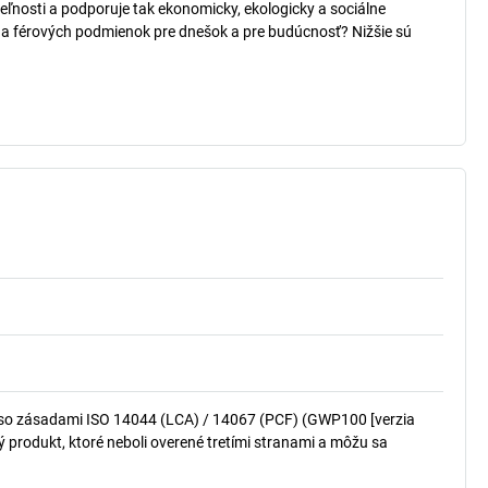
teľnosti a podporuje tak ekonomicky, ekologicky a sociálne
h a férových podmienok pre dnešok a pre budúcnosť? Nižšie sú
so zásadami ISO 14044 (LCA) / 14067 (PCF) (GWP100 [verzia
produkt, ktoré neboli overené tretími stranami a môžu sa