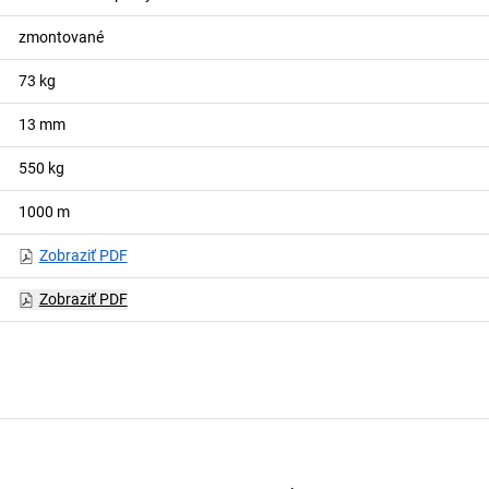
zmontované
73
kg
13
mm
550
kg
1000
m
Zobraziť PDF
Zobraziť PDF