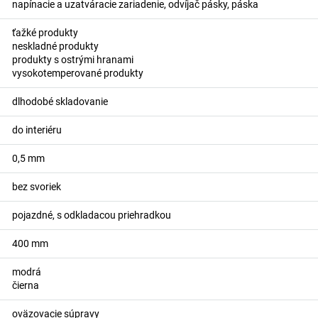
napínacie a uzatváracie zariadenie, odvíjač pásky, páska
ťažké produkty
neskladné produkty
produkty s ostrými hranami
vysokotemperované produkty
dlhodobé skladovanie
do interiéru
0,5
mm
bez svoriek
pojazdné, s odkladacou priehradkou
400
mm
modrá
čierna
oväzovacie súpravy