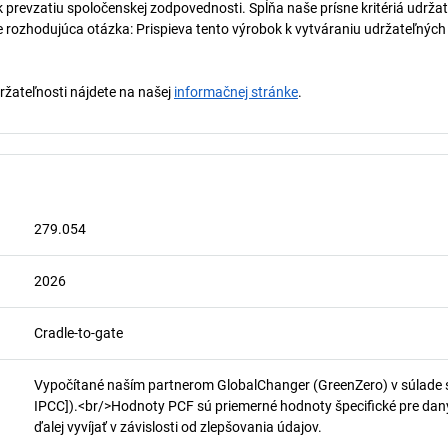
k prevzatiu spoločenskej zodpovednosti. Spĺňa naše prísne kritériá udrža
e rozhodujúca otázka: Prispieva tento výrobok k vytváraniu udržateľnýc
držateľnosti nájdete na našej
informačnej stránke
.
279.054
2026
Cradle-to-gate
Vypočítané naším partnerom GlobalChanger (GreenZero) v súlade 
IPCC]).<br/>Hodnoty PCF sú priemerné hodnoty špecifické pre daný 
ďalej vyvíjať v závislosti od zlepšovania údajov.