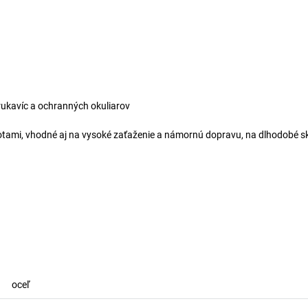
rukavíc a ochranných okuliarov
otami, vhodné aj na vysoké zaťaženie a námornú dopravu, na dlhodobé s
oceľ