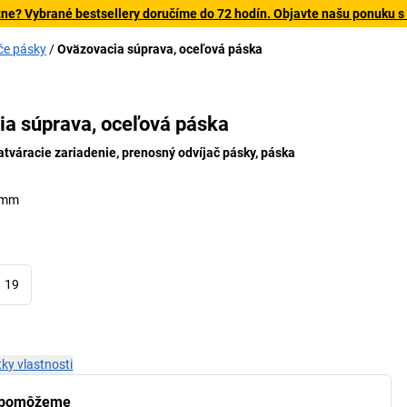
tne? Vybrané bestsellery doručíme do 72 hodín. Objavte našu ponuku s
če pásky
Oväzovacia súprava, oceľová páska
9
ia súprava, oceľová páska
atváracie zariadenie, prenosný odvíjač pásky, páska
3 mm
19
ky vlastnosti
 pomôžeme