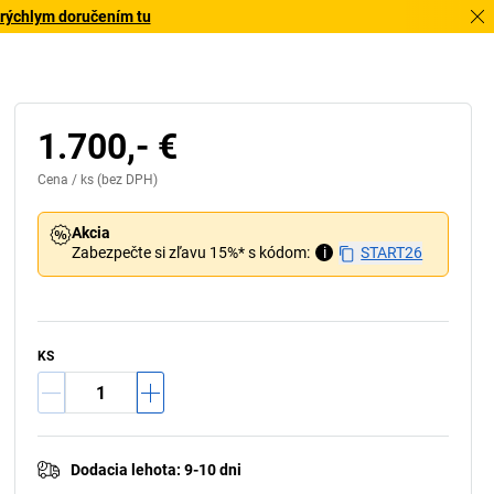
 rýchlym doručením tu
1.700,- €
Cena /
ks
(bez DPH)
Akcia
Zabezpečte si zľavu 15%* s kódom:
i
START26
KS
Dodacia lehota
:
9-10 dni