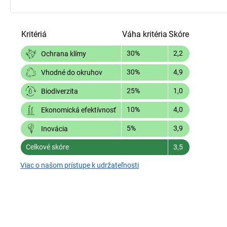
Kritériá
Váha kritéria
Skóre
30%
2,2
Ochrana klímy
30%
4,9
Vhodné do okruhov
25%
1,0
Biodiverzita
10%
4,0
Ekonomická efektívnosť
5%
3,9
Inovácia
Celkové skóre
3,5
Viac o našom prístupe k udržateľnosti