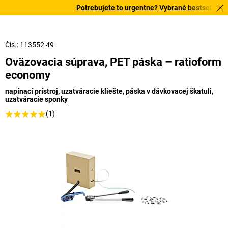
Potrebujete to urgentne? Vybrané bestsellery do
Čís.: 113552 49
Oväzovacia súprava, PET páska – ratioform
economy
napínací prístroj, uzatváracie kliešte, páska v dávkovacej škatuli,
uzatváracie sponky
(1)