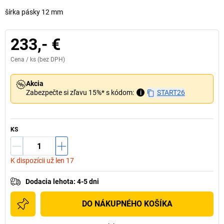
šírka pásky 12 mm
233,- €
Cena /
ks
(bez DPH)
Akcia
Zabezpečte si zľavu 15%* s kódom:
i
START26
KS
K dispozícii už len 17
Dodacia lehota
:
4-5 dni
DO NÁKUPNÉHO KOŠÍKA