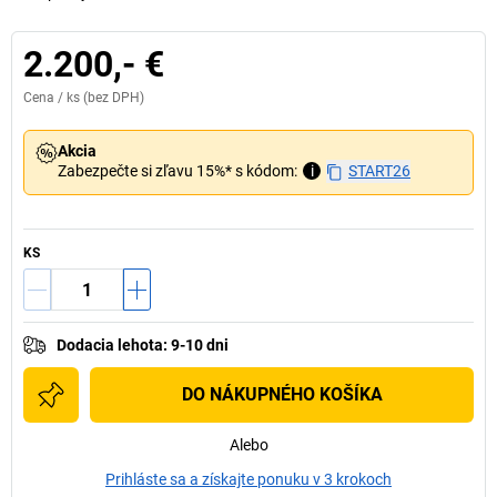
2.200,- €
Cena /
ks
(bez DPH)
Akcia
Zabezpečte si zľavu 15%* s kódom:
i
START26
KS
Dodacia lehota
:
9-10 dni
DO NÁKUPNÉHO KOŠÍKA
Alebo
Prihláste sa a získajte ponuku v 3 krokoch