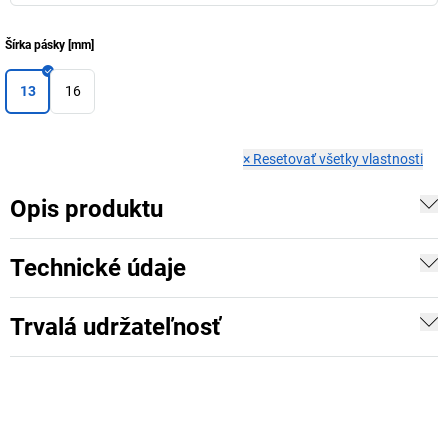
Šírka pásky
[
mm
]
13
16
×
Resetovať všetky vlastnosti
Opis produktu
Technické údaje
Trvalá udržateľnosť