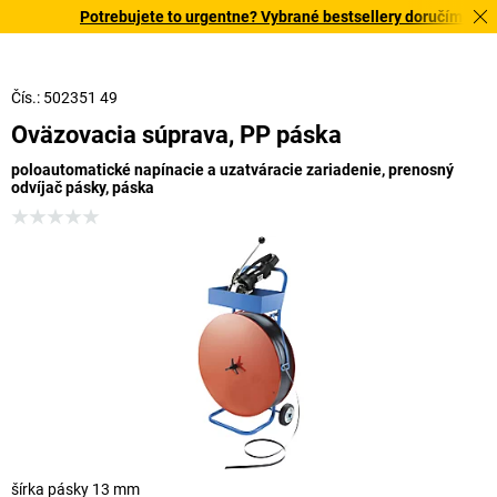
Potrebujete to urgentne? Vybrané bestsellery doručíme do 72
Čís.: 502351 49
Oväzovacia súprava, PP páska
poloautomatické napínacie a uzatváracie zariadenie, prenosný
odvíjač pásky, páska
šírka pásky 13 mm