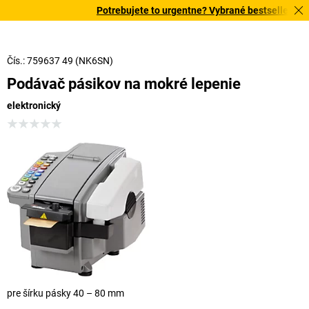
Potrebujete to urgentne? Vybrané bestsellery dor
Čís.: 759637 49 (NK6SN)
Podávač pásikov na mokré lepenie
elektronický
pre šírku pásky 40 – 80 mm