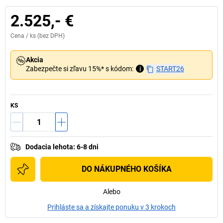
2.525,- €
Cena /
ks
(bez DPH)
Akcia
Zabezpečte si zľavu 15%* s kódom:
i
START26
KS
Dodacia lehota
:
6-8 dni
DO NÁKUPNÉHO KOŠÍKA
Alebo
Prihláste sa a získajte ponuku v 3 krokoch