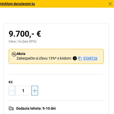
 rýchlym doručením tu
9.700,- €
Cena /
ks
(bez DPH)
Akcia
Zabezpečte si zľavu 15%* s kódom:
i
START26
KS
Dodacia lehota
:
9-10 dni