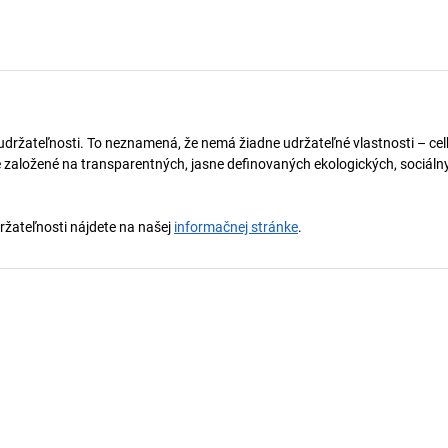
držateľnosti. To neznamená, že nemá žiadne udržateľné vlastnosti – celko
 založené na transparentných, jasne definovaných ekologických, sociálny
držateľnosti nájdete na našej
informačnej stránke
.