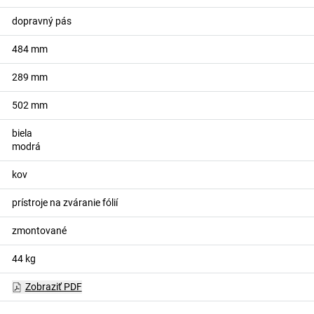
dopravný pás
484
mm
289
mm
502
mm
biela
modrá
kov
prístroje na zváranie fólií
zmontované
44
kg
Zobraziť PDF