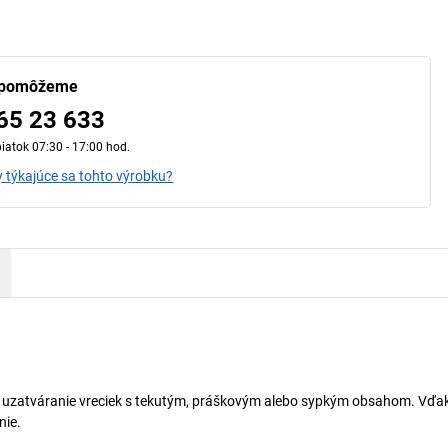
 pomôžeme
65 23 633
iatok 07:30 - 17:00 hod.
 týkajúce sa tohto výrobku?
čné uzatváranie vreciek s tekutým, práškovým alebo sypkým obsahom. Vď
nie.