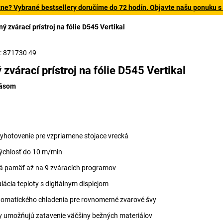
tne? Vybrané bestsellery doručíme do 72 hodín. Objavte našu ponuku s
ý zvárací prístroj na fólie D545 Vertikal
.: 871730 49
 zvárací prístroj na fólie D545 Vertikal
pásom
vyhotovenie pre vzpriamene stojace vrecká
rýchlosť do 10 m/min
 pamäť až na 9 zváracích programov
lácia teploty s digitálnym displejom
tomatického chladenia pre rovnomerné zvarové švy
y umožňujú zatavenie väčšiny bežných materiálov