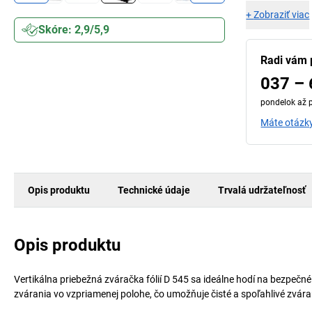
+
Zobraziť viac
Skóre: 2,9/5,9
Radi vám
037 – 
pondelok až p
Máte otázky
Opis produktu
Technické údaje
Trvalá udržateľnosť
Opis produktu
Vertikálna priebežná zváračka fólií D 545 sa ideálne hodí na bezpe
zvárania vo vzpriamenej polohe, čo umožňuje čisté a spoľahlivé zvára