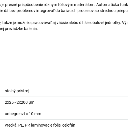
je presné prispôsobenie rôznym fóliovým materiálom. Automatická funkcia
ie dá bez problémov integrovať do baliacich procesov so strednou priep
ý, takže je možné spracovávať aj väčšie alebo dlhšie obalové jednotky. 
ej prevádzke balenia.
stolný prístroj
2x25 - 2x200
µm
unbegrenzt x 10
mm
vrecká, PE, PP, laminovacie fólie, celofán