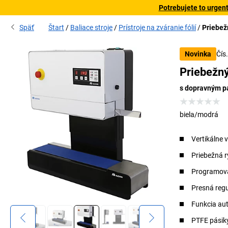
Potrebujete to urgen
Späť
Štart
Baliace stroje
Prístroje na zváranie fólií
Priebežn
Čís
Novinka
Priebežný
s dopravným 
biela/modrá
Vertikálne 
Priebežná 
Programová
Presná regu
Funkcia au
PTFE pásik