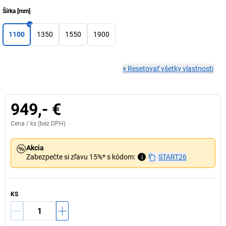
Šírka
[
mm
]
1100
1350
1550
1900
×
Resetovať všetky vlastnosti
949,- €
Cena /
ks
(bez DPH)
Akcia
Zabezpečte si zľavu 15%* s kódom:
i
START26
KS