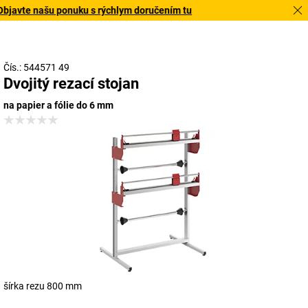
bjavte našu ponuku s rýchlym doručením tu
Čís.: 544571 49
Dvojitý rezací stojan
na papier a fólie do 6 mm
šírka rezu 800 mm