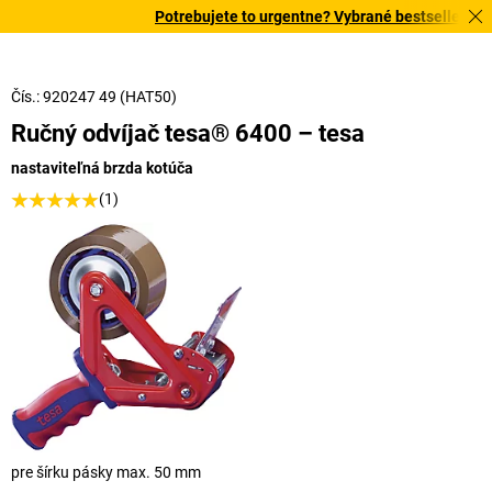
Potrebujete to urgentne? Vybrané bestsellery dor
Čís.: 920247 49 (HAT50)
Ručný odvíjač tesa® 6400 – tesa
nastaviteľná brzda kotúča
(1)
pre šírku pásky max. 50 mm