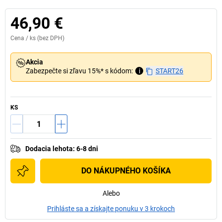
46,90 €
Cena /
ks
(bez DPH)
Akcia
Zabezpečte si zľavu 15%* s kódom:
i
START26
KS
Dodacia lehota
:
6-8 dni
DO NÁKUPNÉHO KOŠÍKA
Alebo
Prihláste sa a získajte ponuku v 3 krokoch