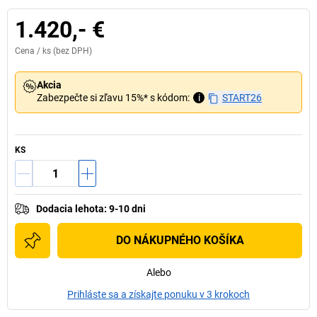
1.420,- €
Cena /
ks
(bez DPH)
Akcia
Zabezpečte si zľavu 15%* s kódom:
i
START26
KS
Dodacia lehota
:
9-10 dni
DO NÁKUPNÉHO KOŠÍKA
Alebo
Prihláste sa a získajte ponuku v 3 krokoch