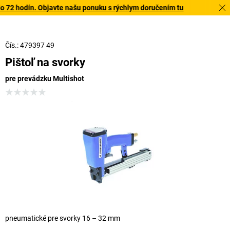
72 hodín. Objavte našu ponuku s rýchlym doručením tu
Čís.: 479397 49
Pištoľ na svorky
pre prevádzku Multishot
pneumatické pre svorky 16 – 32 mm