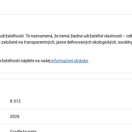
držateľnosti. To neznamená, že nemá žiadne udržateľné vlastnosti – celko
 založené na transparentných, jasne definovaných ekologických, sociálny
držateľnosti nájdete na našej
informačnej stránke
.
8.312
2026
Cradle-to-gate