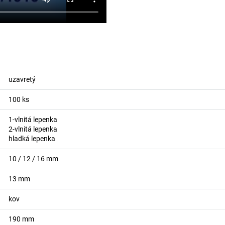
uzavretý
100
ks
1-vlnitá lepenka
2-vlnitá lepenka
hladká lepenka
10 / 12 / 16
mm
13
mm
kov
190
mm