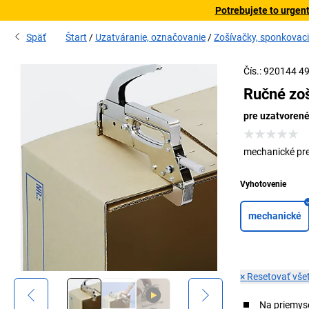
Potrebujete to urgen
Späť
Štart
Uzatváranie, označovanie
Zošívačky, sponkovaci
Čís.: 920144 4
Ručné zoš
pre uzatvorené
mechanické pr
Vyhotovenie
mechanické
×
Resetovať všet
Na priemyse