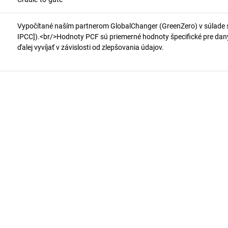
Vypočítané naším partnerom GlobalChanger (GreenZero) v súlade 
IPCC]).<br/>Hodnoty PCF sú priemerné hodnoty špecifické pre daný 
ďalej vyvíjať v závislosti od zlepšovania údajov.