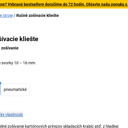
tne? Vybrané bestsellery doručíme do 72 hodín. Objavte našu ponuku s
e stroje
Ručné zošívacie kliešte
9
ívacie kliešte
 zošívanie
e svorky 10 – 16 mm
pneumatické
ky vlastnosti
lné zošívanie kartónových prírezov skladacích krabíc atď. z hladkej