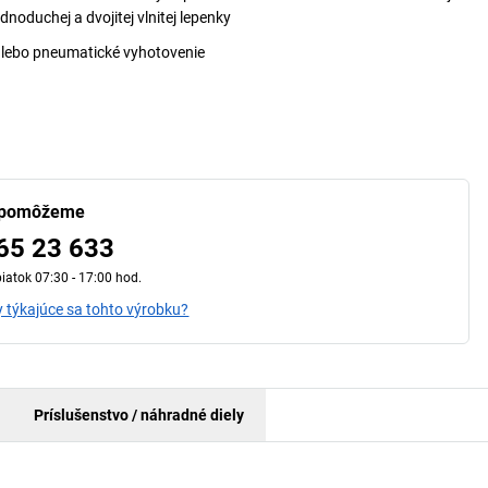
ednoduchej a dvojitej vlnitej lepenky
lebo pneumatické vyhotovenie
 pomôžeme
65 23 633
iatok 07:30 - 17:00 hod.
 týkajúce sa tohto výrobku?
Príslušenstvo / náhradné diely