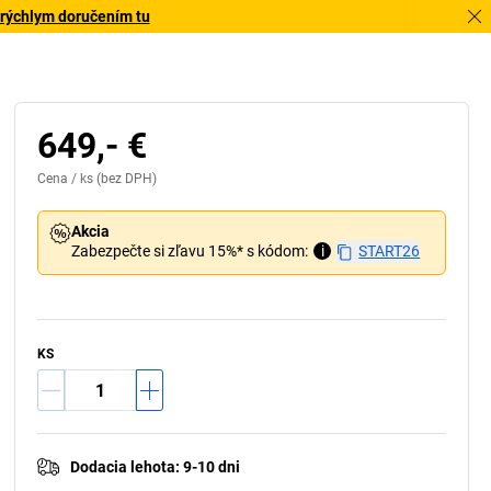
 rýchlym doručením tu
649,- €
Cena /
ks
(bez DPH)
Akcia
Zabezpečte si zľavu 15%* s kódom:
i
START26
KS
Dodacia lehota
:
9-10 dni