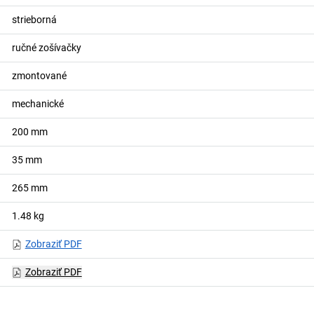
strieborná
ručné zošívačky
zmontované
mechanické
200
mm
35
mm
265
mm
1.48
kg
Zobraziť PDF
Zobraziť PDF