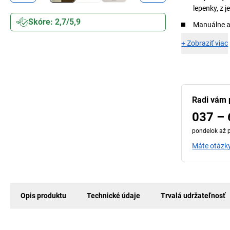
lepenky, z j
Skóre: 2,7/5,9
Manuálne a
+
Zobraziť viac
Radi vám
037 – 
pondelok až p
Máte otázky
Opis produktu
Technické údaje
Trvalá udržateľnosť