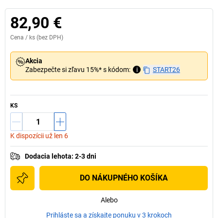
82,90 €
Cena /
ks
(bez DPH)
Akcia
Zabezpečte si zľavu 15%* s kódom:
i
START26
KS
K dispozícii už len 6
Dodacia lehota
:
2-3 dni
DO NÁKUPNÉHO KOŠÍKA
Alebo
Prihláste sa a získajte ponuku v 3 krokoch