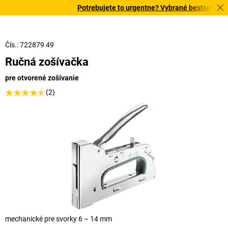
Potrebujete to urgentne? Vybrané bestsellery d
Čís.: 722879 49
Ručná zošívačka
pre otvorené zošívanie
(2)
mechanické pre svorky 6 – 14 mm