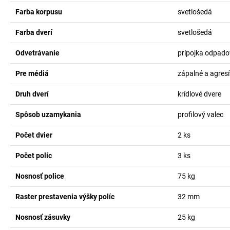
Farba korpusu
svetlošedá
Farba dverí
svetlošedá
Odvetrávanie
prípojka odpad
Pre médiá
zápalné a agres
Druh dverí
krídlové dvere
Spôsob uzamykania
profilový valec
Počet dvier
2
ks
Počet políc
3
ks
Nosnosť police
75
kg
Raster prestavenia výšky políc
32
mm
Nosnosť zásuvky
25
kg