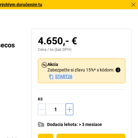
 rýchlym doručením tu
4.650,- €
secos
Cena /
ks
(bez DPH)
Akcia
Zabezpečte si zľavu 15%* s kódom:
i
START26
KS
Dodacia lehota
:
> 3 mesiace