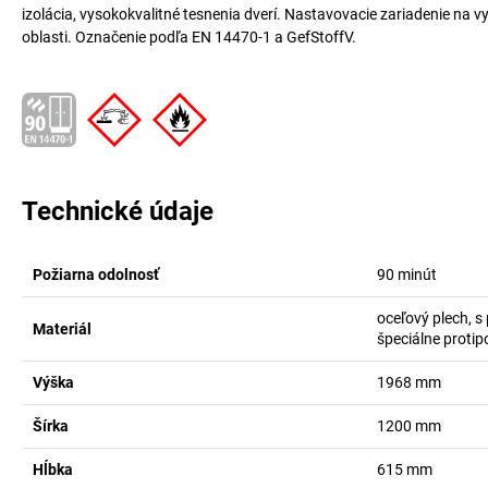
izolácia, vysokokvalitné tesnenia dverí. Nastavovacie zariadenie na 
oblasti. Označenie podľa EN 14470-1 a GefStoffV.
Technické údaje
Požiarna odolnosť
90 minút
oceľový plech, 
Materiál
špeciálne protip
Výška
1968
mm
Šírka
1200
mm
Hĺbka
615
mm