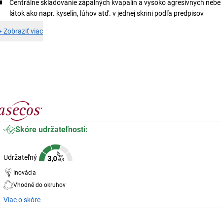
Centrálne skladovanie zápalných kvapalín a vysoko agresívnych neb
látok ako napr. kyselín, lúhov atď. v jednej skrini podľa predpisov
+
Zobraziť viac
Skóre udržateľnosti:
Udržateľný
Inovácia
Vhodné do okruhov
Viac o skóre