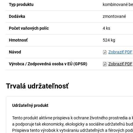
Typ produktu
kombinované be
Dodávka
zmontované
Počet vaňových políc
4
ks
Hmotnosť
524
kg
Návod
Zobraziť PDF
Výrobca / Zodpovedná osoba v EÚ (GPSR)
Zobraziť PDF
Trvalá udržateľnosť
Udržateľný produkt
Tento produkt aktívne prispieva k ochrane životného prostredia a 
a podporuje tak ekonomicky, ekologicky a sociálne udržateľnú bud
Prispieva tento výrobok k vytváraniu udržateľných a férových pod