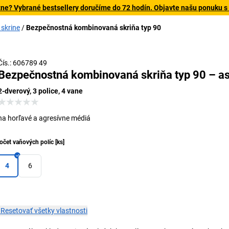
tne? Vybrané bestsellery doručíme do 72 hodín. Objavte našu ponuku s
 skrine
Bezpečnostná kombinovaná skriňa typ 90
Čís.: 606789 49
Bezpečnostná kombinovaná skriňa typ 90 – a
2-dverový, 3 police, 4 vane
na horľavé a agresívne médiá
očet vaňových políc
[
ks
]
4
6
×
Resetovať všetky vlastnosti