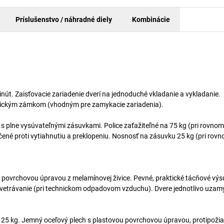
Príslušenstvo / náhradné diely
Kombinácie
nút. Zaisťovacie zariadenie dverí na jednoduché vkladanie a vykladanie.
drickým zámkom (vhodným pre zamykacie zariadenia).
 s plne vysúvateľnými zásuvkami. Police zaťažiteľné na 75 kg (pri rovno
čené proti vytiahnutiu a preklopeniu. Nosnosť na zásuvku 25 kg (pri ro
 povrchovou úpravou z melamínovej živice. Pevné, praktické tácňové výs
odvetrávanie (pri technickom odpadovom vzduchu). Dvere jednotlivo uzam
v 25 kg. Jemný oceľový plech s plastovou povrchovou úpravou, protipoži