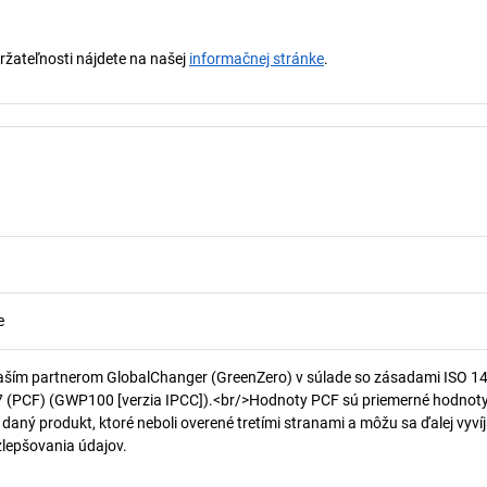
držateľnosti nájdete na našej
informačnej stránke
.
e
aším partnerom GlobalChanger (GreenZero) v súlade so zásadami ISO 1
7 (PCF) (GWP100 [verzia IPCC]).<br/>Hodnoty PCF sú priemerné hodnot
 daný produkt, ktoré neboli overené tretími stranami a môžu sa ďalej vyvíj
 zlepšovania údajov.