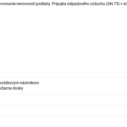
vyrovnanie nerovností podlahy. Prípojka odpadového vzduchu (DN 75) v st
s práškovým nástrekom
ožiarne dosky