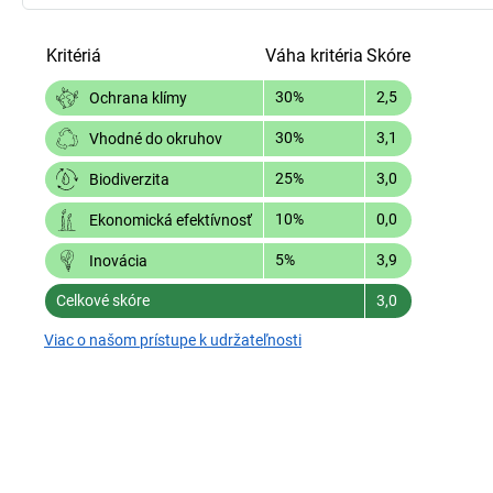
Kritériá
Váha kritéria
Skóre
30%
2,5
Ochrana klímy
30%
3,1
Vhodné do okruhov
25%
3,0
Biodiverzita
10%
0,0
Ekonomická efektívnosť
5%
3,9
Inovácia
Celkové skóre
3,0
Viac o našom prístupe k udržateľnosti