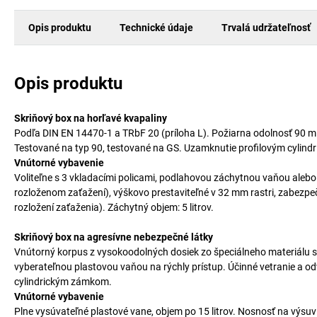
Opis produktu
Technické údaje
Trvalá udržateľnosť
Opis produktu
Skriňový box na horľavé kvapaliny
Podľa DIN EN 14470-1 a TRbF 20 (príloha L). Požiarna odolnosť 90 mi
Testované na typ 90, testované na GS. Uzamknutie profilovým cylin
Vnútorné vybavenie
Voliteľne s 3 vkladacími policami, podlahovou záchytnou vaňou alebo
rozloženom zaťažení), výškovo prestaviteľné v 32 mm rastri, zabezpe
rozložení zaťaženia). Záchytný objem: 5 litrov.
Skriňový box na agresívne nebezpečné látky
Vnútorný korpus z vysokoodolných dosiek zo špeciálneho materiálu s
vyberateľnou plastovou vaňou na rýchly prístup. Účinné vetranie a 
cylindrickým zámkom.
Vnútorné vybavenie
Plne vysúvateľné plastové vane, objem po 15 litrov. Nosnosť na výsu