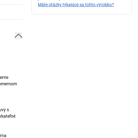
Máte otázky týkajúce sa tohto výrobku?
merne
vnomernom
uvy s
ykateľné
arna