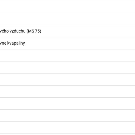
ového vzduchu (MS 75)
ívne kvapaliny