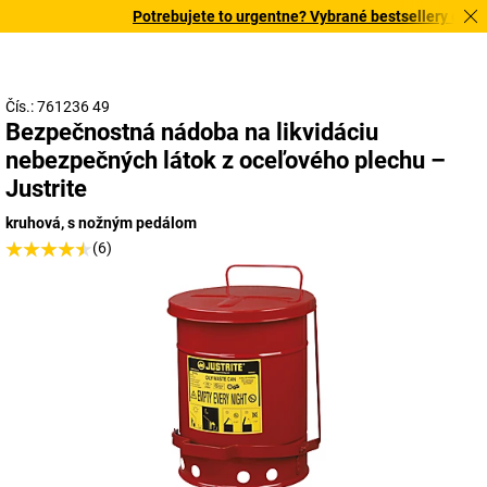
Potrebujete to urgentne? Vybrané bestsellery doručí
Čís.: 761236 49
Bezpečnostná nádoba na likvidáciu
nebezpečných látok z oceľového plechu –
Justrite
kruhová, s nožným pedálom
(6)