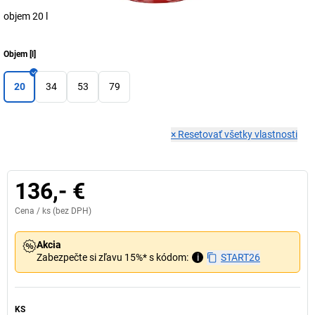
objem 20 l
Objem
[
l
]
20
34
53
79
×
Resetovať všetky vlastnosti
136,- €
Cena /
ks
(bez DPH)
Akcia
Zabezpečte si zľavu 15%* s kódom:
i
START26
KS