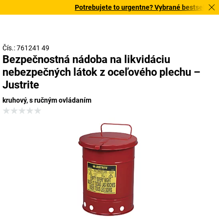
Potrebujete to urgentne? Vybrané bestsellery d
Čís.: 761241 49
Bezpečnostná nádoba na likvidáciu
nebezpečných látok z oceľového plechu –
Justrite
kruhový, s ručným ovládaním