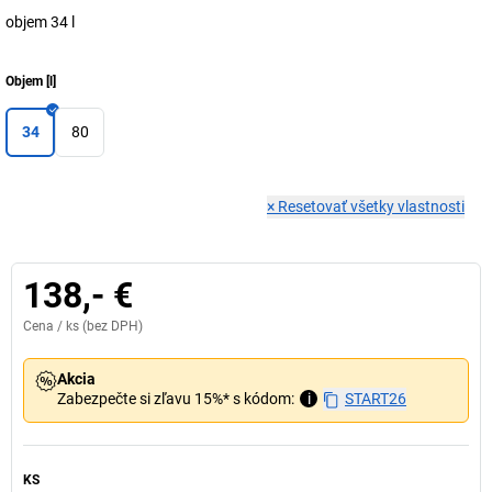
objem 34 l
Objem
[
l
]
34
80
×
Resetovať všetky vlastnosti
138,- €
Cena /
ks
(bez DPH)
Akcia
Zabezpečte si zľavu 15%* s kódom:
i
START26
KS