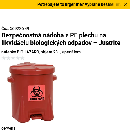
Potrebujete to urgentne? Vybrané bestsellery doruč
Čís.: 569226 49
Bezpečnostná nádoba z PE plechu na
likvidáciu biologických odpadov – Justrite
nálepky BIOHAZARD, objem 23 l, s pedálom
červená