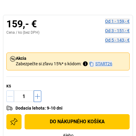
159,- €
Od
1
-
159,- €
Od
3
-
151,- €
Cena /
ks
(bez DPH)
Od
5
-
143,- €
Akcia
Zabezpečte si zľavu 15%* s kódom:
i
START26
KS
Dodacia lehota
:
9-10 dni
DO NÁKUPNÉHO KOŠÍKA
Alebo