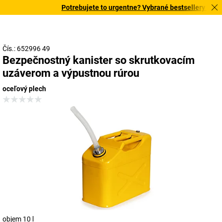
Potrebujete to urgentne? Vybrané bestsellery doručí
Čís.: 652996 49
Bezpečnostný kanister so skrutkovacím
uzáverom a výpustnou rúrou
oceľový plech
objem 10 l