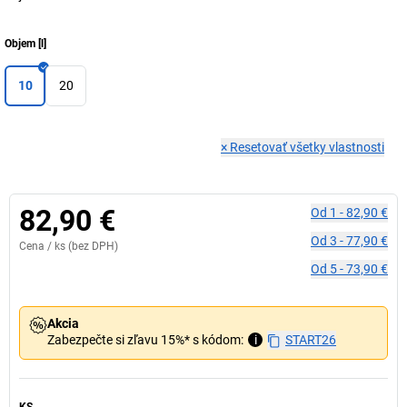
Objem
[
l
]
10
20
×
Resetovať všetky vlastnosti
82,90 €
Od
1
-
82,90 €
Od
3
-
77,90 €
Cena /
ks
(bez DPH)
Od
5
-
73,90 €
Akcia
Zabezpečte si zľavu 15%* s kódom:
i
START26