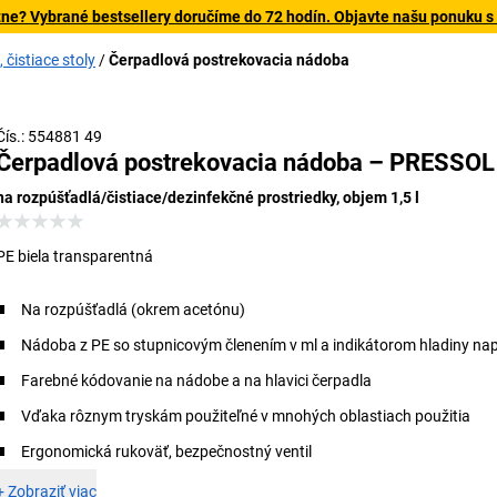
tne? Vybrané bestsellery doručíme do 72 hodín. Objavte našu ponuku s
čistiace stoly
Čerpadlová postrekovacia nádoba
Čís.: 554881 49
Čerpadlová postrekovacia nádoba – PRESSOL
na rozpúšťadlá/čistiace/dezinfekčné prostriedky, objem 1,5 l
PE biela transparentná
Na rozpúšťadlá (okrem acetónu)
Nádoba z PE so stupnicovým členením v ml a indikátorom hladiny na
Farebné kódovanie na nádobe a na hlavici čerpadla
Vďaka rôznym tryskám použiteľné v mnohých oblastiach použitia
Ergonomická rukoväť, bezpečnostný ventil
+
Zobraziť viac