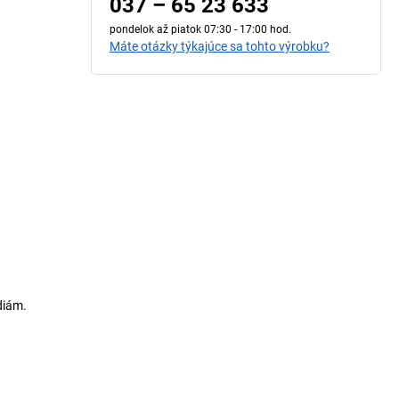
037 – 65 23 633
pondelok až piatok 07:30 - 17:00 hod.
Máte otázky týkajúce sa tohto výrobku?
diám.