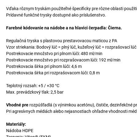
Vďaka rôznym tryskám použiteľné špecificky pre rôzne oblasti použiti
Prídavné funkčné trysky dostupné ako príslušenstvo.
Farebné kódovanie na nádobe a na hlavici čerpadla: Čierna.
Regulačná tryska s plastovou prestavovacou maticou z PA
Vzor striekania: Bodový lúč = plný lúč, kužeľový lúč = rozprašovací lúč
Postrekovacie množstvo pri plnom lúči: 480 ml/min
Postrekovacie množstvo pri rozprašovacom lúči: 192 ml/min
Postrekovacia šírka pri plnom lúči: 4,6 m
Postrekovacia šírka pri rozprašovacom lúči: 0,8 m
Teplotný rozsah: +5 / +30 °C
Max. prevádzkový tlak: 2,5 bar
Vhodné pre
rozpúšťadlá (s výnimkou acetónu), čističe, dezinfekčné p
Pri agresívnych médiách alebo nejasnostiach ohľadne vhodnosti méd
Materiály:
Nádoba HDPE