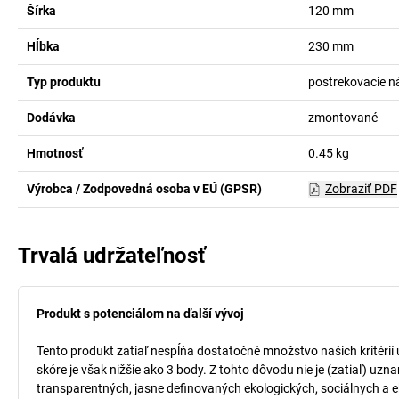
Šírka
120
mm
Hĺbka
230
mm
Typ produktu
postrekovacie 
Dodávka
zmontované
Hmotnosť
0.45
kg
Výrobca / Zodpovedná osoba v EÚ (GPSR)
Zobraziť PDF
Trvalá udržateľnosť
Produkt s potenciálom na ďalší vývoj
Tento produkt zatiaľ nespĺňa dostatočné množstvo našich kritérií
skóre je však nižšie ako 3 body. Z tohto dôvodu nie je (zatiaľ) uz
transparentných, jasne definovaných ekologických, sociálnych a ek