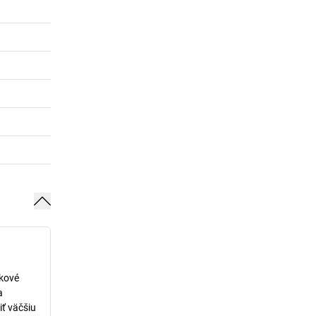
lkové
a
iť väčšiu