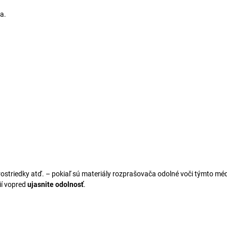
a.
rostriedky atď. – pokiaľ sú materiály rozprašovača odolné voči týmto mé
ií vopred
ujasnite odolnosť
.