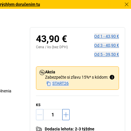
 rýchlym doručením tu
43,90 €
Od
1
-
43,90 €
Od
3
-
40,90 €
Cena /
ks
(bez DPH)
Od
5
-
39,50 €
Akcia
Zabezpečte si zľavu 15%* s kódom:
i
START26
plnenia
KS
Dodacia lehota
:
2-3 týždne