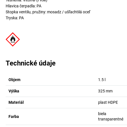
Tesnenia: Viton® (FKM)
Hlavica čerpadla: PA
Stopka ventilu, pružiny: mosadz / ušľachtilá oceľ
Tryska: PA
Technické údaje
Objem
1.5
l
Výška
325
mm
Materiál
plast HDPE
biela
Farba
transparentné