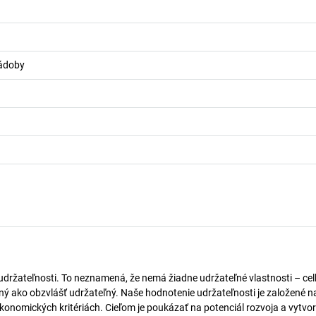
nádoby
 udržateľnosti. To neznamená, že nemá žiadne udržateľné vlastnosti – ce
naný ako obzvlášť udržateľný. Naše hodnotenie udržateľnosti je založené n
onomických kritériách. Cieľom je poukázať na potenciál rozvoja a vytvor