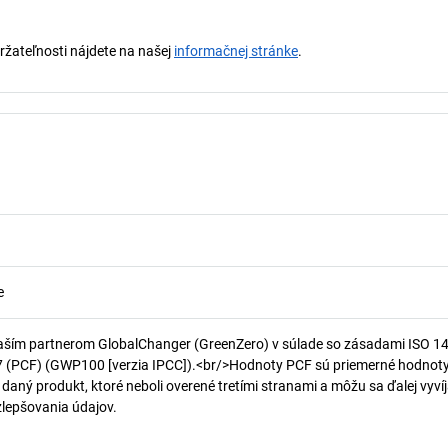
držateľnosti nájdete na našej
informačnej stránke
.
e
aším partnerom GlobalChanger (GreenZero) v súlade so zásadami ISO 1
7 (PCF) (GWP100 [verzia IPCC]).<br/>Hodnoty PCF sú priemerné hodnot
 daný produkt, ktoré neboli overené tretími stranami a môžu sa ďalej vyvíj
 zlepšovania údajov.