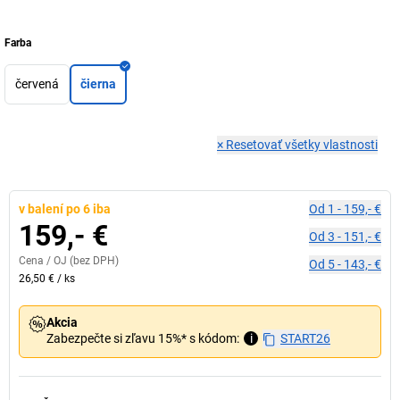
Farba
červená
čierna
×
Resetovať všetky vlastnosti
v balení po 6 iba
Od
1
-
159,- €
159,- €
Od
3
-
151,- €
Cena /
OJ
(bez DPH)
Od
5
-
143,- €
26,50 €
/
ks
Akcia
Zabezpečte si zľavu 15%* s kódom:
i
START26