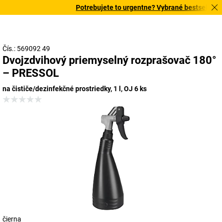
Potrebujete to urgentne? Vybrané bestsellery d
Čís.: 569092 49
Dvojzdvihový priemyselný rozprašovač 180°
– PRESSOL
na čističe/dezinfekčné prostriedky, 1 l, OJ 6 ks
čierna