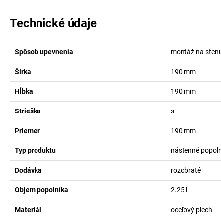
Technické údaje
Spôsob upevnenia
montáž na sten
Šírka
190
mm
Hĺbka
190
mm
Strieška
s
Priemer
190
mm
Typ produktu
nástenné popoln
Dodávka
rozobraté
Objem popolníka
2.25
l
Materiál
oceľový plech