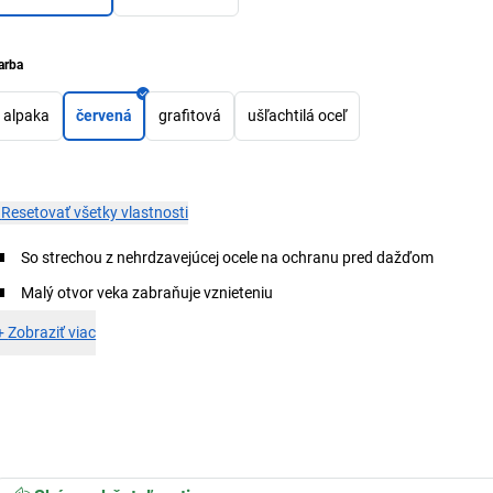
arba
alpaka
červená
grafitová
ušľachtilá oceľ
×
Resetovať všetky vlastnosti
So strechou z nehrdzavejúcej ocele na ochranu pred dažďom
Malý otvor veka zabraňuje vznieteniu
+
Zobraziť viac