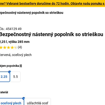
tne? Vybrané bestsellery doručíme do 72 hodín. Objavte našu ponuku s
zpečnostný nástenný popolník so strieškou
Praktic
Čís.: 454129 49
Bezpečnostný nástenný popolník so strieškou
2,25 l, výška 285 mm
(4)
červená, oceľový plech
bjem popolníka
[
l
]
2.25
5.5
ateriál
oceľový plech
ušľachtilá oceľ