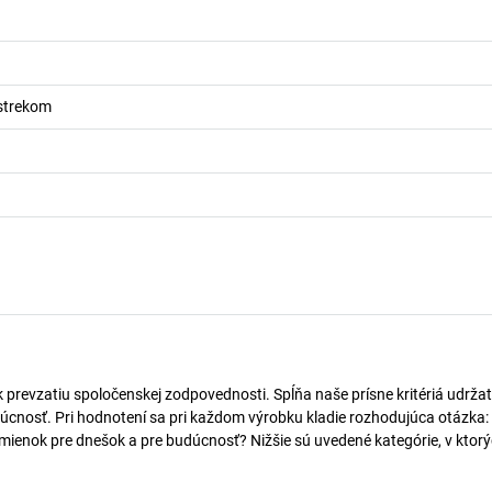
strekom
k prevzatiu spoločenskej zodpovednosti. Spĺňa naše prísne kritériá udržat
úcnosť. Pri hodnotení sa pri každom výrobku kladie rozhodujúca otázka:
mienok pre dnešok a pre budúcnosť? Nižšie sú uvedené kategórie, v ktorý