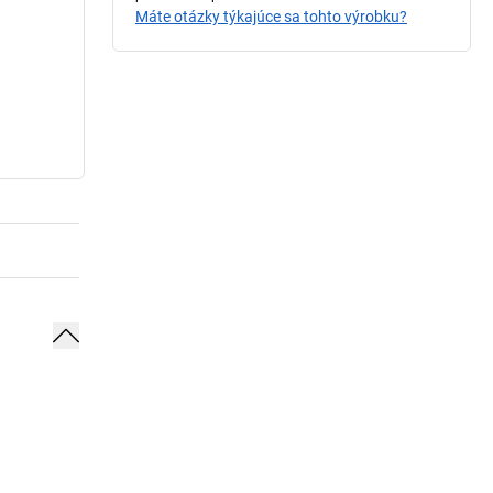
Máte otázky týkajúce sa tohto výrobku?