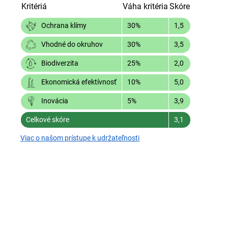
Kritériá
Váha kritéria
Skóre
30%
1,5
Ochrana klímy
30%
3,5
Vhodné do okruhov
25%
2,0
Biodiverzita
10%
5,0
Ekonomická efektívnosť
5%
3,9
Inovácia
Celkové skóre
3,1
Viac o našom prístupe k udržateľnosti