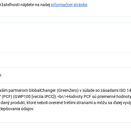
držateľnosti nájdete na našej
informačnej stránke
.
e
aším partnerom GlobalChanger (GreenZero) v súlade so zásadami ISO 1
7 (PCF) (GWP100 [verzia IPCC]).<br/>Hodnoty PCF sú priemerné hodnot
 daný produkt, ktoré neboli overené tretími stranami a môžu sa ďalej vyvíj
 zlepšovania údajov.