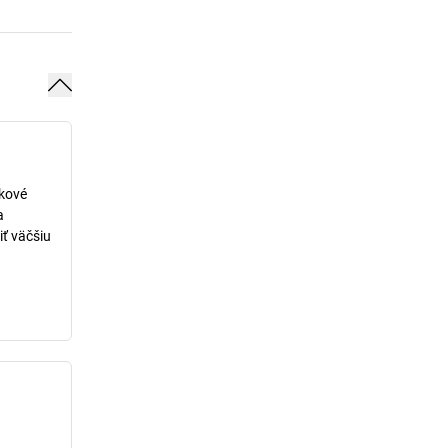
lkové
a
iť väčšiu