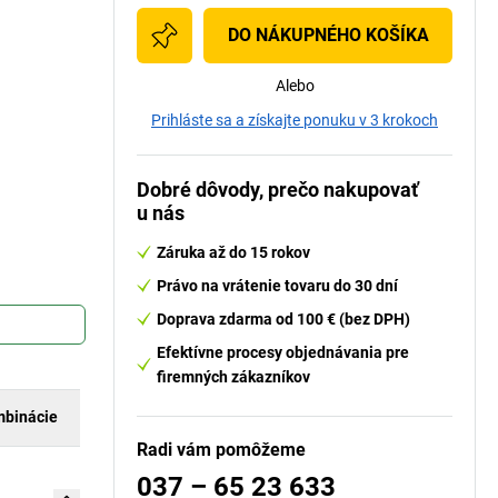
DO NÁKUPNÉHO KOŠÍKA
u
Alebo
Prihláste sa a získajte ponuku v 3 krokoch
Dobré dôvody, prečo nakupovať
u nás
Záruka až do 15 rokov
Právo na vrátenie tovaru do 30 dní
Doprava zdarma od 100 € (bez DPH)
Efektívne procesy objednávania pre
firemných zákazníkov
binácie
Radi vám pomôžeme
037 – 65 23 633