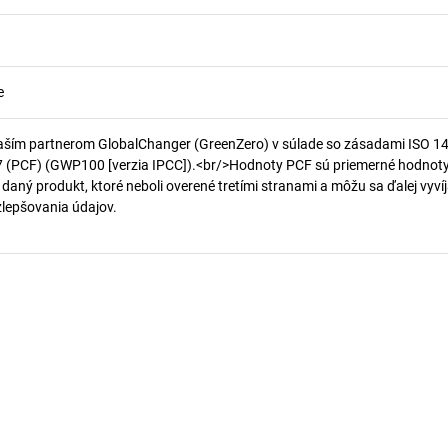
e
aším partnerom GlobalChanger (GreenZero) v súlade so zásadami ISO 1
7 (PCF) (GWP100 [verzia IPCC]).<br/>Hodnoty PCF sú priemerné hodnot
 daný produkt, ktoré neboli overené tretími stranami a môžu sa ďalej vyvíj
 zlepšovania údajov.