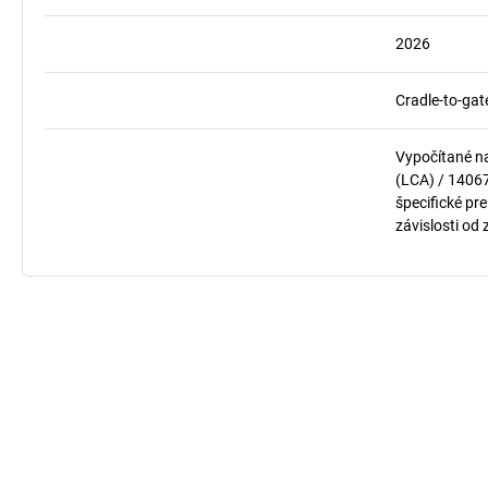
2026
Cradle-to-gat
Vypočítané n
(LCA) / 1406
špecifické pre
závislosti od