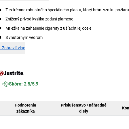
Z extrémne robustného špeciálneho plastu, ktorý bráni vzniku požiar
Znížený prívod kyslíka zadusí plamene
Mriežka na zahasenie cigarety z ušľachtilej ocele
S vnútorným vedrom
+
Zobraziť viac
Skóre: 2,5/5,9
Hodnotenia
Príslušenstvo / náhradné
Kom
zákazníka
diely