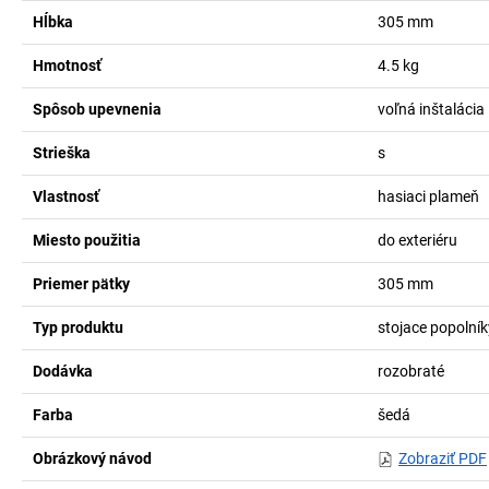
Hĺbka
305
mm
Hmotnosť
4.5
kg
Spôsob upevnenia
voľná inštalácia
Strieška
s
Vlastnosť
hasiaci plameň
Miesto použitia
do exteriéru
Priemer pätky
305
mm
Typ produktu
stojace popolník
Dodávka
rozobraté
Farba
šedá
Obrázkový návod
Zobraziť PDF