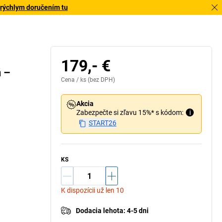
 rýchlym doručením tu
ne oheň, budú stúpajúce spaliny presmerované
vekom a nahromadia sa pri vhadzovacom otvore,
rívod kyslíka sa preruší, oheň sa zadusí
179,- €
ň –
Cena /
ks
(bez DPH)
Akcia
Zabezpečte si zľavu 15%* s kódom:
i
START26
KS
K dispozícii už len 10
Dodacia lehota
:
4-5 dni