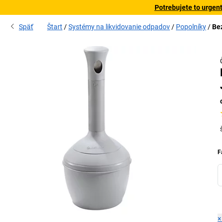
Potrebujete to urgen
Späť
Štart
Systémy na likvidovanie odpadov
Popolníky
Bez
F