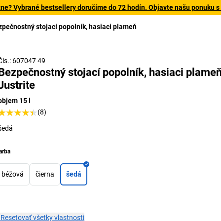
tne? Vybrané bestsellery doručíme do 72 hodín. Objavte našu ponuku s
pečnostný stojací popolník, hasiaci plameň
Ak vznik
hasiacim 
p
Čís.: 607047 49
Bezpečnostný stojací popolník, hasiaci plame
Justrite
objem 15 l
(8)
šedá
arba
béžová
čierna
šedá
×
Resetovať všetky vlastnosti