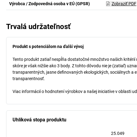
Výrobca / Zodpovedná osoba v EÚ (GPSR)
Zobraziť PDF
Trvalá udržateľnosť
Produkt s potenciálom na ďalší vývoj
Tento produkt zatiaľ nespĺňa dostatočné množstvo našich kritérií
skóre je však nižšie ako 3 body. Z tohto dôvodu nie je (zatiaľ) uz
transparentných, jasne definovaných ekologických, sociálnych a ek
transparentnosť.
Viac informácií o hodnotení výrobkov a našej iniciatíve v oblasti u
Uhlíková stopa produktu
25.049