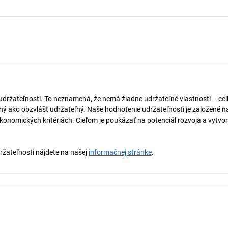
 udržateľnosti. To neznamená, že nemá žiadne udržateľné vlastnosti – ce
naný ako obzvlášť udržateľný. Naše hodnotenie udržateľnosti je založené n
onomických kritériách. Cieľom je poukázať na potenciál rozvoja a vytvor
držateľnosti nájdete na našej
informačnej stránke
.