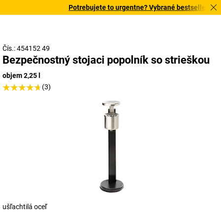
Potrebujete to urgentne? Vybrané bestsellery doru
Čís.: 454152 49
Bezpečnostný stojaci popolník so strieškou
objem 2,25 l
(3)
ušľachtilá oceľ