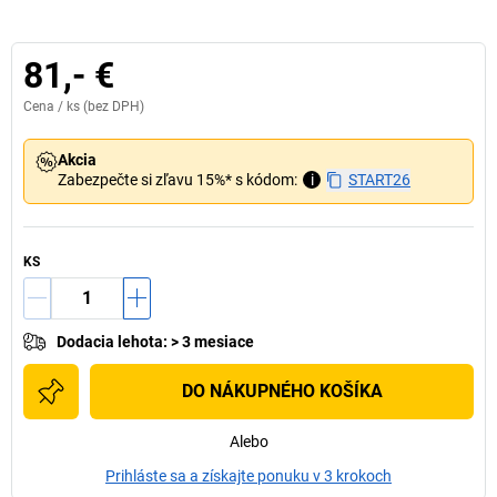
81,- €
Cena /
ks
(bez DPH)
Akcia
Zabezpečte si zľavu 15%* s kódom:
i
START26
KS
Dodacia lehota
:
> 3 mesiace
DO NÁKUPNÉHO KOŠÍKA
Alebo
Prihláste sa a získajte ponuku v 3 krokoch