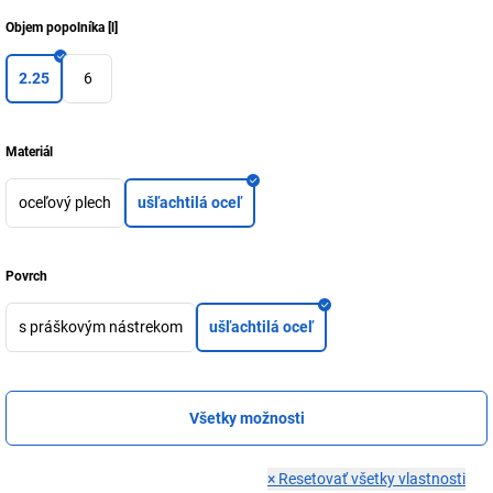
Objem popolníka
[
l
]
2.25
6
Materiál
oceľový plech
ušľachtilá oceľ
Povrch
s práškovým nástrekom
ušľachtilá oceľ
Všetky možnosti
×
Resetovať všetky vlastnosti