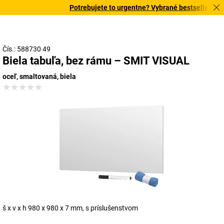
Potrebujete to urgentne? Vybrané bestsellery dor
Čís.: 588730 49
Biela tabuľa, bez rámu – SMIT VISUAL
oceľ, smaltovaná, biela
š x v x h 980 x 980 x 7 mm, s príslušenstvom