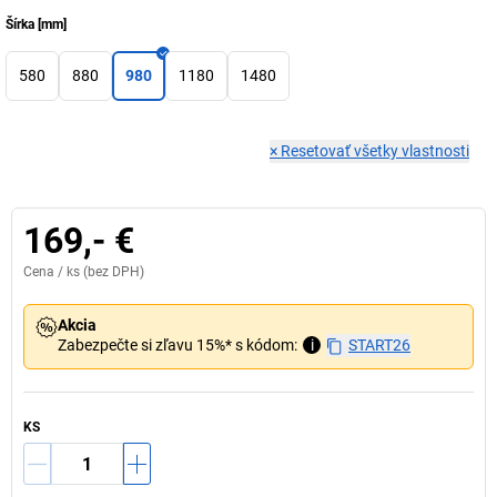
Šírka
[
mm
]
580
880
980
1180
1480
×
Resetovať všetky vlastnosti
169,- €
Cena /
ks
(bez DPH)
Akcia
Zabezpečte si zľavu 15%* s kódom:
i
START26
KS