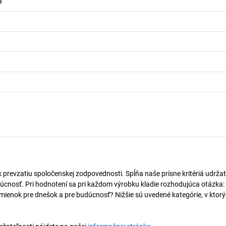
á
k prevzatiu spoločenskej zodpovednosti. Spĺňa naše prísne kritériá udržat
úcnosť. Pri hodnotení sa pri každom výrobku kladie rozhodujúca otázka:
mienok pre dnešok a pre budúcnosť? Nižšie sú uvedené kategórie, v ktorý