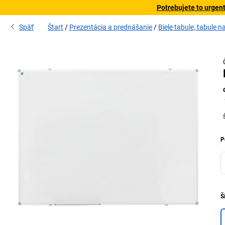
Potrebujete to urgen
Späť
Štart
Prezentácia a prednášanie
Biele tabule, tabule 
P
Š