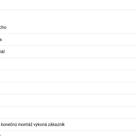
ucho
a
iál
 konečnú montáž vykoná zákazník