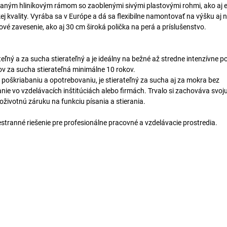
vaným hliníkovým rámom so zaoblenými sivými plastovými rohmi, ako aj 
j kvality. Vyrába sa v Európe a dá sa flexibilne namontovať na výšku aj n
é zavesenie, ako aj 30 cm široká polička na perá a príslušenstvo.
ľný a za sucha stierateľný a je ideálny na bežné až stredne intenzívne p
v za sucha stierateľná minimálne 10 rokov.
oškriabaniu a opotrebovaniu, je stierateľný za sucha aj za mokra bez
nie vo vzdelávacích inštitúciách alebo firmách. Trvalo si zachováva svoju
oživotnú záruku na funkciu písania a stierania.
tranné riešenie pre profesionálne pracovné a vzdelávacie prostredia.