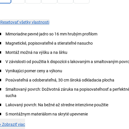
×
Resetovať všetky vlastnosti
Mimoriadne pevné jadro so 16 mm hrubým profilom
Magnetické, popisovateľné a stierateľné nasucho
Montáž možná na výšku a na šírku
V závislosti od použitia k dispozícii s lakovaným a smaltovaným pov
Vynikajúci pomer ceny a výkonu
Posúvateľná a odoberateľná, 30 cm široká odkladacia plocha
Smaltovaný povrch: Doživotná záruka na popisovateľnosť a perfektné 
sucha
Lakovaný povrch: Na bežné až stredne intenzívne použitie
S montážnym materiálom na skryté upevnenie
+
Zobraziť viac