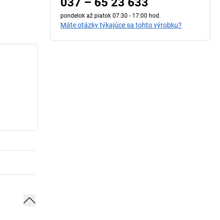
037 – 65 23 633
pondelok až piatok 07:30 - 17:00 hod.
Máte otázky týkajúce sa tohto výrobku?