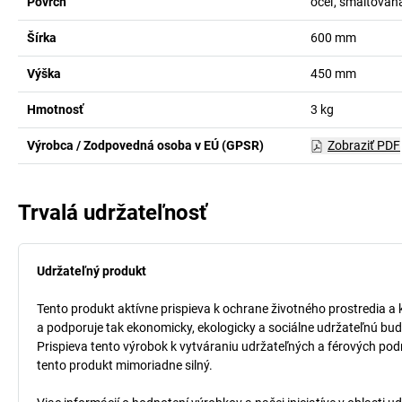
Povrch
oceľ, smaltovan
Šírka
600
mm
Výška
450
mm
Hmotnosť
3
kg
Výrobca / Zodpovedná osoba v EÚ (GPSR)
Zobraziť PDF
Trvalá udržateľnosť
Udržateľný produkt
Tento produkt aktívne prispieva k ochrane životného prostredia a 
a podporuje tak ekonomicky, ekologicky a sociálne udržateľnú bud
Prispieva tento výrobok k vytváraniu udržateľných a férových pod
tento produkt mimoriadne silný.