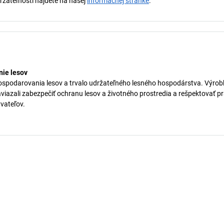
držateľnosti nájdete na našej
informačnej stránke
.
ie lesov
ospodarovania lesov a trvalo udržateľného lesného hospodárstva. Výrob
aviazali zabezpečiť ochranu lesov a životného prostredia a rešpektovať p
vateľov.