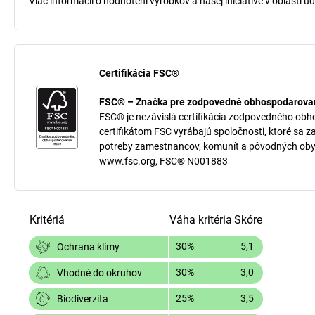
Viac informácií o hodnotení výrobkov a našej iniciatíve v oblasti u
Certifikácia FSC®
FSC® – Značka pre zodpovedné obhospodarovan
FSC® je nezávislá certifikácia zodpovedného obh
certifikátom FSC vyrábajú spoločnosti, ktoré sa z
potreby zamestnancov, komunít a pôvodných oby
www.fsc.org, FSC® N001883
Kritériá
Váha kritéria
Skóre
30%
5,1
Ochrana klímy
30%
3,0
Vhodné do okruhov
25%
3,5
Biodiverzita