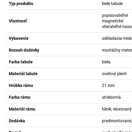
Typ produktu
biele tabule
popisovateľné
Vlastnosť
magnetické
stierateľné nas
Vybavenie
odkladacia misk
Rozsah dodávky
montážny mater
Farba tabule
biela
Materiál tabule
oceľový plech
Hrúbka rámu
21
mm
Farba rámu
strieborná
Materiál rámu
hliník, eloxovaný
Dodávka
predmontované,