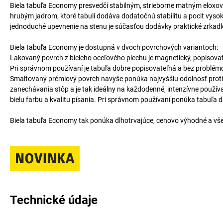
Biela tabuľa Economy presvedčí stabilným, strieborne matným eloxo
hrubým jadrom, ktoré tabuli dodáva dodatočnú stabilitu a pocit vysoke
jednoduché upevnenie na stenu je súčasťou dodávky praktické zrkadlov
Biela tabuľa Economy je dostupná v dvoch povrchových variantoch:
Lakovaný povrch z bieleho oceľového plechu je magnetický, popisovate
Pri správnom používaní je tabuľa dobre popisovateľná a bez problémo
Smaltovaný prémiový povrch navyše ponúka najvyššiu odolnosť proti p
zanechávania stôp a je tak ideálny na každodenné, intenzívne používa
bielu farbu a kvalitu písania. Pri správnom používaní ponúka tabuľa d
Biela tabuľa Economy tak ponúka dlhotrvajúce, cenovo výhodné a všes
Technické údaje