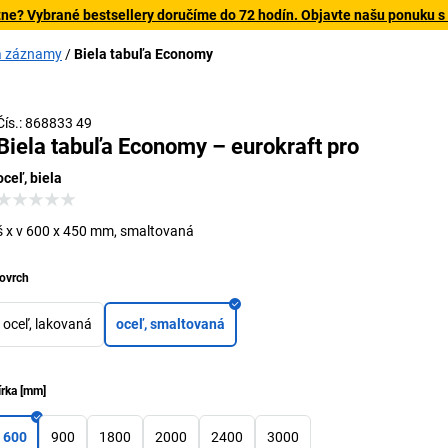
tne? Vybrané bestsellery doručíme do 72 hodín. Objavte našu ponuku s
na záznamy
Biela tabuľa Economy
Čís.: 868833 49
Biela tabuľa Economy – eurokraft pro
oceľ, biela
š x v 600 x 450 mm, smaltovaná
ovrch
oceľ, lakovaná
oceľ, smaltovaná
írka
[
mm
]
600
900
1800
2000
2400
3000