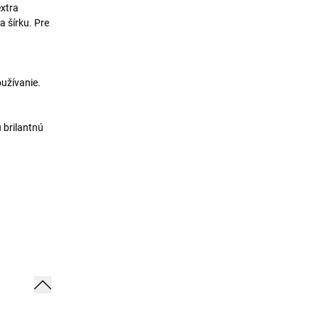
extra
a šírku. Pre
oužívanie.
 brilantnú