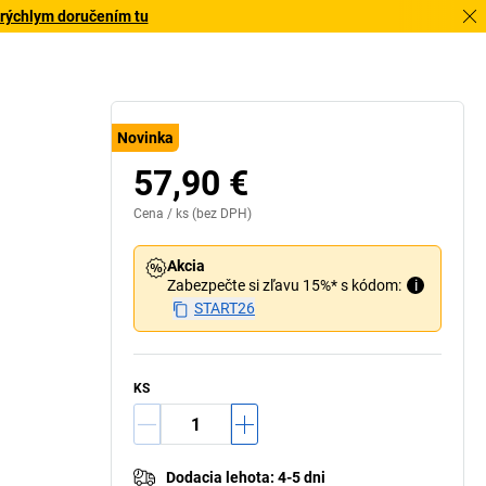
 rýchlym doručením tu
Novinka
57,90 €
Cena /
ks
(bez DPH)
Akcia
Zabezpečte si zľavu 15%* s kódom:
i
START26
KS
Dodacia lehota
:
4-5 dni