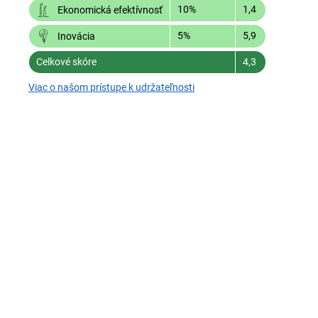
10%
1,4
Ekonomická efektívnosť
5%
5,9
Inovácia
Celkové skóre
4,3
Viac o našom prístupe k udržateľnosti