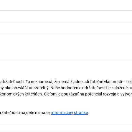
 udržateľnosti. To neznamená, že nemá žiadne udržateľné vlastnosti – ce
naný ako obzvlášť udržateľný. Naše hodnotenie udržateľnosti je založené n
onomických kritériách. Cieľom je poukázať na potenciál rozvoja a vytvor
držateľnosti nájdete na našej
informačnej stránke
.