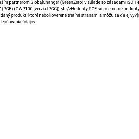
aším partnerom GlobalChanger (GreenZero) v súlade so zásadami ISO 1
7 (PCF) (GWP100 [verzia IPCC]).<br/>Hodnoty PCF sú priemerné hodnot
 daný produkt, ktoré neboli overené tretími stranami a môžu sa ďalej vyvíj
 zlepšovania údajov.