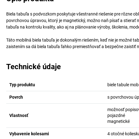
Biela tabuľa s podvozkom poskytuje všestranné riešenie pre rôzne obl
povrchovou úpravou, ktorý je magnetický, možno naň písať a stierať 
tabuľa na kontrolu kvality, ako aj na plánovanie výroby, školenia, mo
Táto mobilná biela tabuľa je dokonalým riešením, keď nie je možné t
zaistením sa dá biela tabuľa ľahko premiestňovať a bezpečne zaistiť 
Technické údaje
Typ produktu
biele tabule mob
Povrch
s povrchovou ú
možnosť popisov
Vlastnosť
pojazdné
magnetické
Vybavenie kolesami
4 otočné koliesk