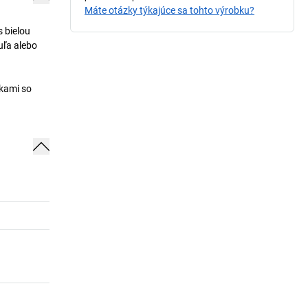
Máte otázky týkajúce sa tohto výrobku?
s bielou
uľa alebo
skami so