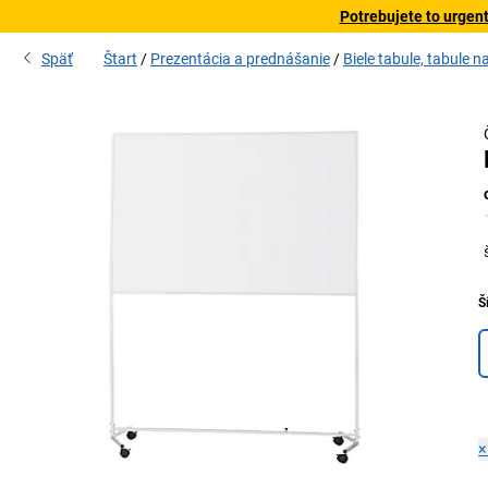
Potrebujete to urgen
Späť
Štart
Prezentácia a prednášanie
Biele tabule, tabule 
Š