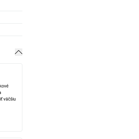
lkové
a
iť väčšiu