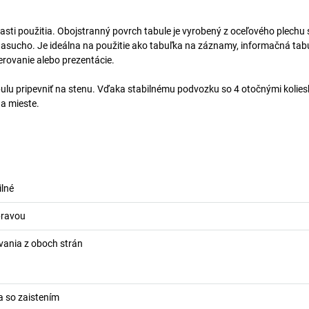
asti použitia. Obojstranný povrch tabule je vyrobený z oceľového plechu 
nasucho. Je ideálna na použitie ako tabuľka na záznamy, informačná tab
derovanie alebo prezentácie.
abulu pripevniť na stenu. Vďaka stabilnému podvozku so 4 otočnými kolie
na mieste.
ilné
pravou
ania z oboch strán
a so zaistením