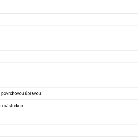
u povrchovou úpravou
ým nástrekom