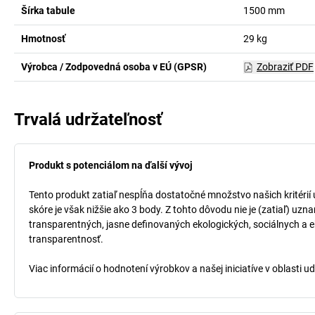
Šírka tabule
1500
mm
Hmotnosť
29
kg
Výrobca / Zodpovedná osoba v EÚ (GPSR)
Zobraziť PDF
Trvalá udržateľnosť
Produkt s potenciálom na ďalší vývoj
Tento produkt zatiaľ nespĺňa dostatočné množstvo našich kritérií
skóre je však nižšie ako 3 body. Z tohto dôvodu nie je (zatiaľ) uz
transparentných, jasne definovaných ekologických, sociálnych a ek
transparentnosť.
Viac informácií o hodnotení výrobkov a našej iniciatíve v oblasti u