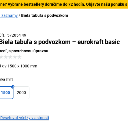
tne? Vybrané bestsellery doručíme do 72 hodín. Objavte našu ponuku s
na záznamy
Biela tabuľa s podvozkom
Čís.: 572854 49
Biela tabuľa s podvozkom – eurokraft basic
oceľ, s povrchovou úpravou
š x v 1500 x 1000 mm
írka
[
mm
]
1500
2000
×
Resetovať všetky vlastnosti