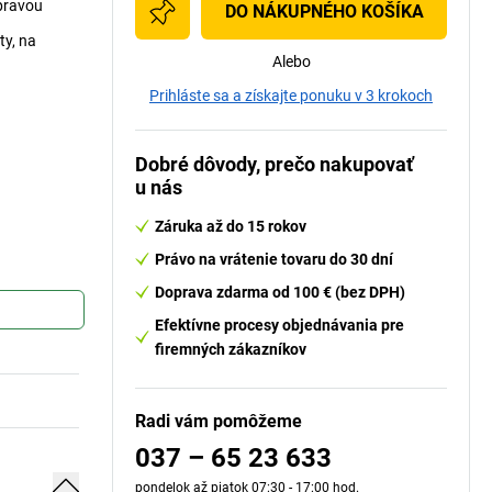
úpravou
DO NÁKUPNÉHO KOŠÍKA
ty, na
Alebo
Prihláste sa a získajte ponuku v 3 krokoch
Dobré dôvody, prečo nakupovať
u nás
Záruka až do 15 rokov
Právo na vrátenie tovaru do 30 dní
Doprava zdarma od 100 € (bez DPH)
Efektívne procesy objednávania pre
firemných zákazníkov
Radi vám pomôžeme
037 – 65 23 633
pondelok až piatok 07:30 - 17:00 hod.