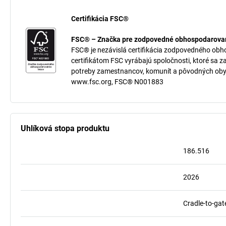
Certifikácia FSC®
FSC® – Značka pre zodpovedné obhospodarovan
FSC® je nezávislá certifikácia zodpovedného obh
certifikátom FSC vyrábajú spoločnosti, ktoré sa z
potreby zamestnancov, komunít a pôvodných oby
www.fsc.org, FSC® N001883
Uhlíková stopa produktu
186.516
2026
Cradle-to-gat