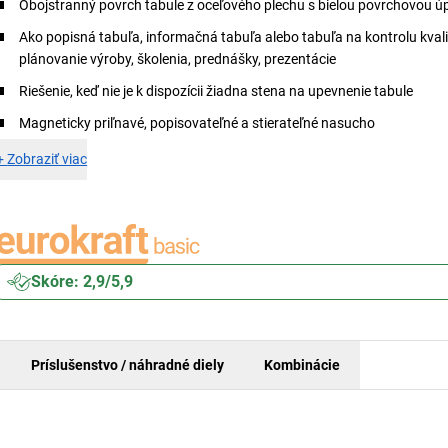
Obojstranný povrch tabule z oceľového plechu s bielou povrchovou 
Ako popisná tabuľa, informačná tabuľa alebo tabuľa na kontrolu kvali
plánovanie výroby, školenia, prednášky, prezentácie
Riešenie, keď nie je k dispozícii žiadna stena na upevnenie tabule
Magneticky priľnavé, popisovateľné a stierateľné nasucho
+
Zobraziť viac
Skóre: 2,9/5,9
Príslušenstvo / náhradné diely
Kombinácie