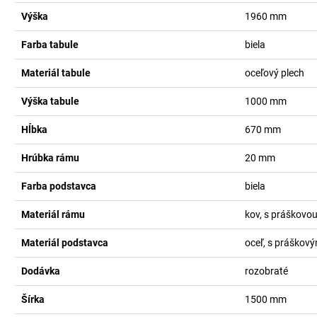
Výška
1960
mm
Farba tabule
biela
Materiál tabule
oceľový plech
Výška tabule
1000
mm
Hĺbka
670
mm
Hrúbka rámu
20
mm
Farba podstavca
biela
Materiál rámu
kov, s práškovo
Materiál podstavca
oceľ, s práškov
Dodávka
rozobraté
Šírka
1500
mm