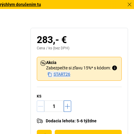
 rýchlym doručením tu
Značka pre 
283,- €
Cena /
ks
(bez DPH)
Akcia
Zabezpečte si zľavu 15%* s kódom:
i
START26
KS
Dodacia lehota
:
5-6 týždne