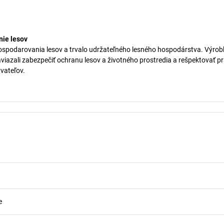
ie lesov
ospodarovania lesov a trvalo udržateľného lesného hospodárstva. Výrob
aviazali zabezpečiť ochranu lesov a životného prostredia a rešpektovať p
vateľov.
e