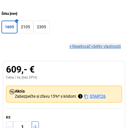
Šírka
[
mm
]
1605
2105
2305
×
Resetovať všetky vlastnosti
609,- €
Cena /
ks
(bez DPH)
Akcia
Zabezpečte si zľavu 15%* s kódom:
i
START26
KS