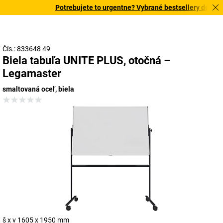
Potrebujete to urgentne? Vybrané bestsellery doručíme
Čís.: 833648 49
Biela tabuľa UNITE PLUS, otočná –
Legamaster
smaltovaná oceľ, biela
š x v 1605 x 1950 mm