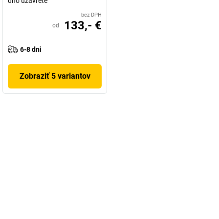
dno uzavreté
bez DPH
133,- €
od
6-8 dni
Zobraziť 5 variantov