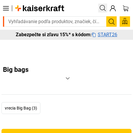
Potrebujete to urgentne? Vybrané bestsellery doručíme do 72 hodín.
Vyhľadá
START26
Zabezpečte si zľavu 15%* s kódom:
Big bags
vrecia Big Bag (3)