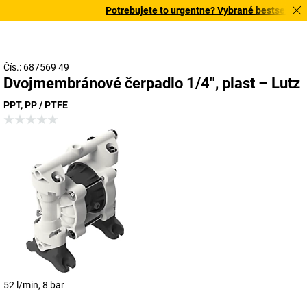
Potrebujete to urgentne? Vybrané bestsellery d
Čís.: 687569 49
Dvojmembránové čerpadlo 1/4'', plast – Lutz
PPT, PP / PTFE
52 l/min, 8 bar