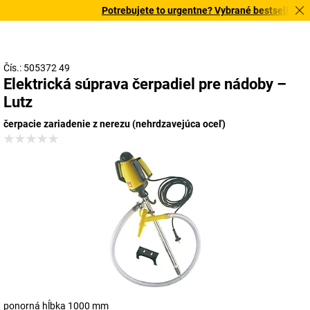
Potrebujete to urgentne? Vybrané bestsellery do
Čís.: 505372 49
Elektrická súprava čerpadiel pre nádoby –
Lutz
čerpacie zariadenie z nerezu (nehrdzavejúca oceľ)
ponorná hĺbka 1000 mm