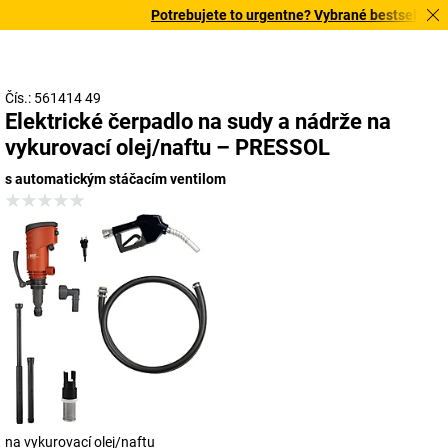
Potrebujete to urgentne? Vybrané bestsellery do
Čís.: 561414 49
Elektrické čerpadlo na sudy a nádrže na
vykurovací olej/naftu – PRESSOL
s automatickým stáčacím ventilom
na vykurovací olej/naftu