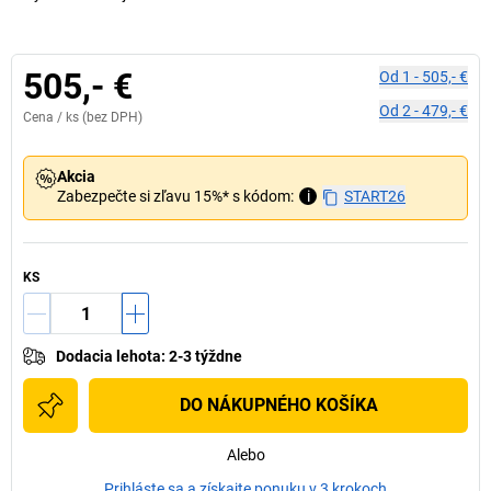
505,- €
Od
1
-
505,- €
Od
2
-
479,- €
Cena /
ks
(bez DPH)
Akcia
Zabezpečte si zľavu 15%* s kódom:
i
START26
KS
Dodacia lehota
:
2-3 týždne
DO NÁKUPNÉHO KOŠÍKA
Alebo
Prihláste sa a získajte ponuku v 3 krokoch