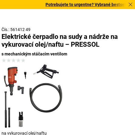
Potrebujete to urgentne? Vybrané bestsellery do
Čís.: 561412 49
Elektrické čerpadlo na sudy a nádrže na
vykurovací olej/naftu – PRESSOL
s mechanickým stáčacím ventilom
na vykurovací olej/naftu