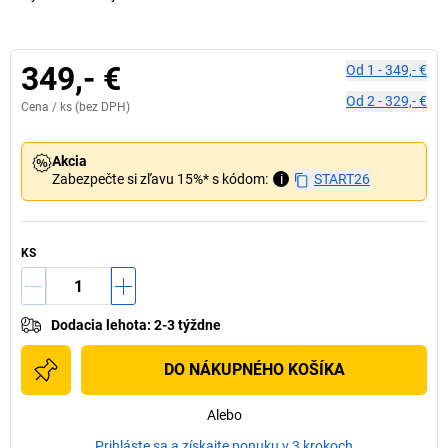
349,- €
Od
1
-
349,- €
Od
2
-
329,- €
Cena /
ks
(bez DPH)
Akcia
Zabezpečte si zľavu 15%* s kódom:
i
START26
KS
Dodacia lehota
:
2-3 týždne
DO NÁKUPNÉHO KOŠÍKA
Alebo
Prihláste sa a získajte ponuku v 3 krokoch