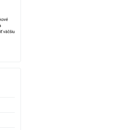
lkové
a
iť väčšiu