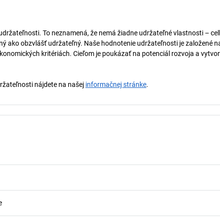
 udržateľnosti. To neznamená, že nemá žiadne udržateľné vlastnosti – ce
naný ako obzvlášť udržateľný. Naše hodnotenie udržateľnosti je založené n
onomických kritériách. Cieľom je poukázať na potenciál rozvoja a vytvor
držateľnosti nájdete na našej
informačnej stránke
.
e