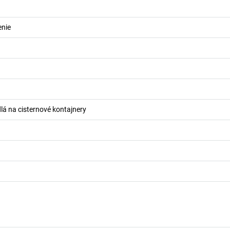
enie
dlá na cisternové kontajnery