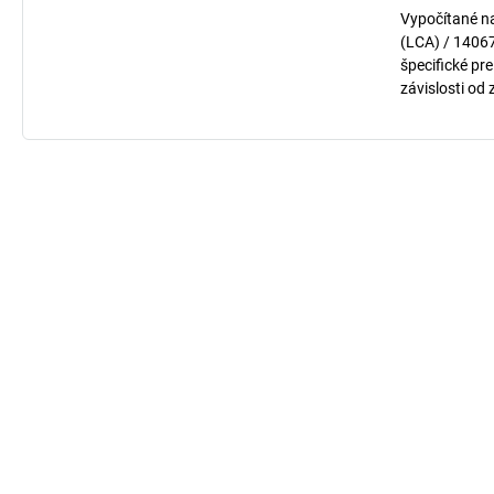
Vypočítané n
(LCA) / 1406
špecifické pre
závislosti od