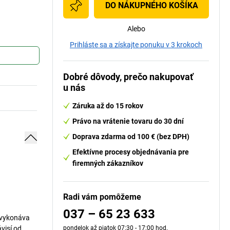
DO NÁKUPNÉHO KOŠÍKA
Alebo
Prihláste sa a získajte ponuku v 3 krokoch
Dobré dôvody, prečo nakupovať
u nás
Záruka až do 15 rokov
Právo na vrátenie tovaru do 30 dní
Doprava zdarma od 100 € (bez DPH)
Efektívne procesy objednávania pre
firemných zákazníkov
Radi vám pomôžeme
037 – 65 23 633
 vykonáva
visí od
pondelok až piatok 07:30 - 17:00 hod.