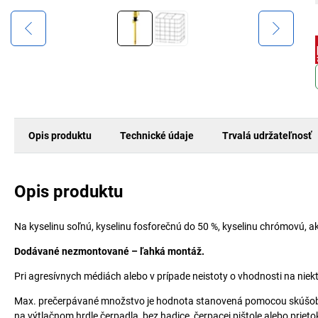
Opis produktu
Technické údaje
Trvalá udržateľnosť
Opis produktu
Na kyselinu soľnú, kyselinu fosforečnú do 50 %, kyselinu chrómovú, a
Dodávané nezmontované – ľahká montáž.
Pri agresívnych médiách alebo v prípade neistoty o vhodnosti na niekt
Max. prečerpávané množstvo je hodnota stanovená pomocou skúšobnej
na výtlačnom hrdle čerpadla, bez hadice, čerpacej pištole alebo prie