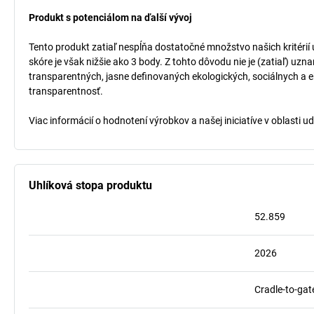
Produkt s potenciálom na ďalší vývoj
Tento produkt zatiaľ nespĺňa dostatočné množstvo našich kritérií
skóre je však nižšie ako 3 body. Z tohto dôvodu nie je (zatiaľ) uz
transparentných, jasne definovaných ekologických, sociálnych a ek
transparentnosť.
Viac informácií o hodnotení výrobkov a našej iniciatíve v oblasti u
Uhlíková stopa produktu
52.859
2026
Cradle-to-gat