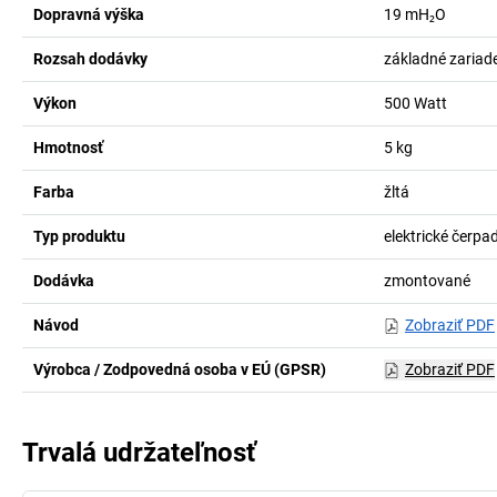
Dopravná výška
19
mH₂O
Rozsah dodávky
základné zariad
Výkon
500
Watt
Hmotnosť
5
kg
Farba
žltá
Typ produktu
elektrické čerpa
Dodávka
zmontované
Návod
Zobraziť PDF
Výrobca / Zodpovedná osoba v EÚ (GPSR)
Zobraziť PDF
Trvalá udržateľnosť