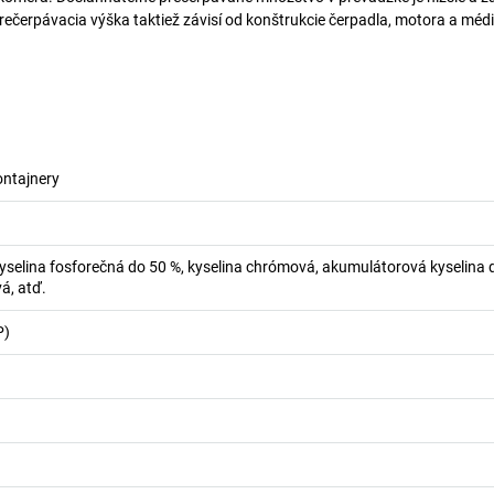
 prečerpávacia výška taktiež závisí od konštrukcie čerpadla, motora a mé
ontajnery
kyselina fosforečná do 50 %, kyselina chrómová, akumulátorová kyselina 
á, atď.
P)