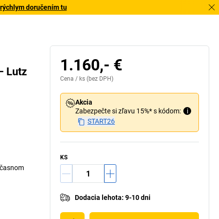
 rýchlym doručením tu
1.160,- €
– Lutz
Cena /
ks
(bez DPH)
Akcia
Zabezpečte si zľavu 15%* s kódom:
i
START26
KS
dočasnom
Dodacia lehota
:
9-10 dni
adná jednotka – čerpadlo bez príslušenstva