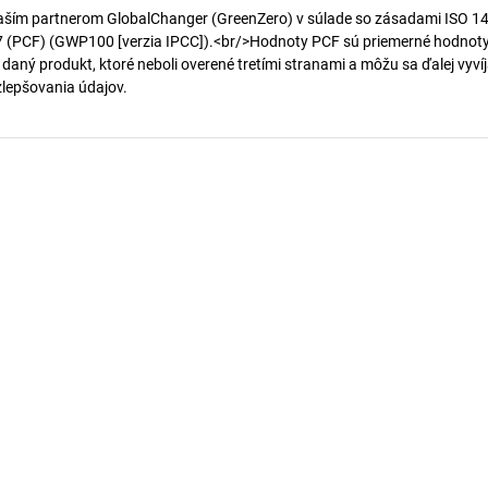
aším partnerom GlobalChanger (GreenZero) v súlade so zásadami ISO 1
7 (PCF) (GWP100 [verzia IPCC]).<br/>Hodnoty PCF sú priemerné hodnot
 daný produkt, ktoré neboli overené tretími stranami a môžu sa ďalej vyvíj
 zlepšovania údajov.