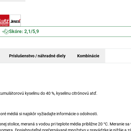
Skóre: 2,1/5,9
Príslušenstvo / náhradné diely
Kombinácie
kumulátorovú kyselinu do 40 %, kyselinu citrónovú atď.
oré médiá si najskôr vyžiadajte informácie o odolnosti.
 stolice, meraná s vodou pri teplote média približne 20 °C. Meranie sa
tokomera. Dosiahnuteľné prečerpávané množstvo v prevádzke je nižšie a zá