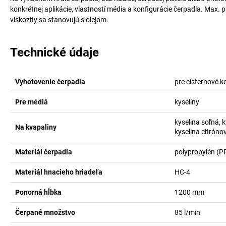
konkrétnej aplikácie, vlastností média a konfigurácie čerpadla. Max.
viskozity sa stanovujú s olejom.
Technické údaje
Vyhotovenie čerpadla
pre cisternové k
Pre médiá
kyseliny
kyselina soľná, 
Na kvapaliny
kyselina citrónov
Materiál čerpadla
polypropylén (P
Materiál hnacieho hriadeľa
HC-4
Ponorná hĺbka
1200
mm
Čerpané množstvo
85
l/min