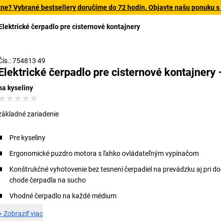
tne? Vybrané bestsellery doručíme do 72 hodín. Objavte našu ponuku s
Elektrické čerpadlo pre cisternové kontajnery
Čís.: 754813 49
Elektrické čerpadlo pre cisternové kontajnery 
na kyseliny
základné zariadenie
Pre kyseliny
Ergonomické puzdro motora s ľahko ovládateľným vypínačom
Konštrukčné vyhotovenie bez tesnení čerpadiel na prevádzku aj pri 
chode čerpadla na sucho
Vhodné čerpadlo na každé médium
+
Zobraziť viac
Zákl