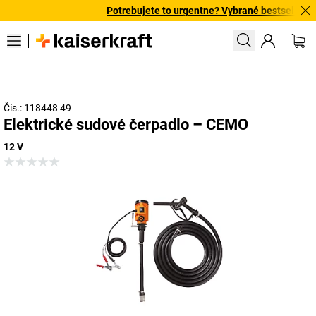
Potrebujete to urgentne? Vybrané bestsellery do
Čís.: 118448 49
Elektrické sudové čerpadlo – CEMO
12 V