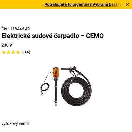
Potrebujete to urgentne? Vybrané bestsellery do
Čís.: 118446 49
Elektrické sudové čerpadlo – CEMO
230 V
(4)
výtokový ventil