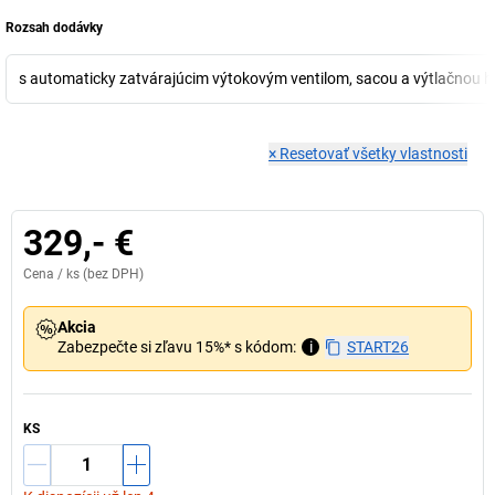
Rozsah dodávky
s automaticky zatvárajúcim výtokovým ventilom, sacou a výtlačnou 
×
Resetovať všetky vlastnosti
329,- €
Cena /
ks
(bez DPH)
Akcia
Zabezpečte si zľavu 15%* s kódom:
i
START26
KS