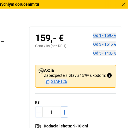
 rýchlym doručením tu
159,- €
Od
1
-
159,- €
 –
Od
3
-
151,- €
Cena /
ks
(bez DPH)
Od
5
-
143,- €
Akcia
Zabezpečte si zľavu 15%* s kódom:
i
START26
KS
Dodacia lehota
:
9-10 dni