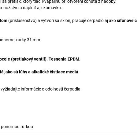
 pretlak, ktorý tlačí kvapalinu pri otvorení kohúta z nádoby.
množstvo a naplniť aj skúmavku.
útom
(príslušenstvo) a vytvorí sa sklon, pracuje čerpadlo aj ako
sifónové č
 ponornej rúrky 31 mm.
 ocele (pretlakový ventil). Tesnenia EPDM.
, ako sú lúhy a alkalické čistiace médiá.
 vyžiadajte informácie o odolnosti čerpadla.
s ponornou rúrkou