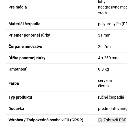
lúhy
Pre médiá
neagresívne mé
voda
Materiál čerpadla
polypropylén (P
Priemer ponornej rúrky
31
mm
Čerpané množstvo
20
l/min
Dĺžka ponornej rúrky
4 x 250
mm
Hmotnosť
0.8
kg
červená
Farba
čierna
Typ produktu
ručné čerpadlá
Dodávka
predmontované,
Výrobca / Zodpovedná osoba v EÚ (GPSR)
Zobraziť PDF