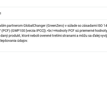
e
aším partnerom GlobalChanger (GreenZero) v súlade so zásadami ISO 1
7 (PCF) (GWP100 [verzia IPCC]).<br/>Hodnoty PCF sú priemerné hodnot
 daný produkt, ktoré neboli overené tretími stranami a môžu sa ďalej vyvíj
 zlepšovania údajov.