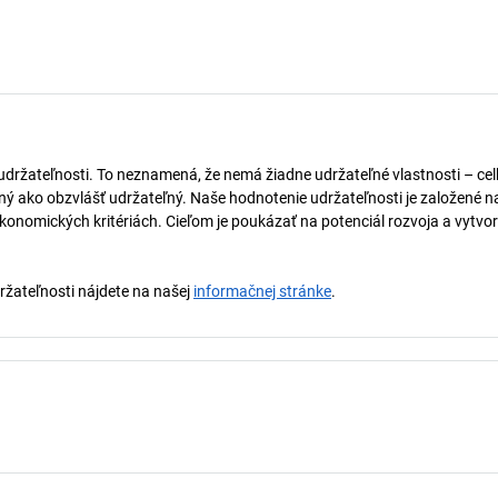
 udržateľnosti. To neznamená, že nemá žiadne udržateľné vlastnosti – ce
naný ako obzvlášť udržateľný. Naše hodnotenie udržateľnosti je založené n
onomických kritériách. Cieľom je poukázať na potenciál rozvoja a vytvor
držateľnosti nájdete na našej
informačnej stránke
.