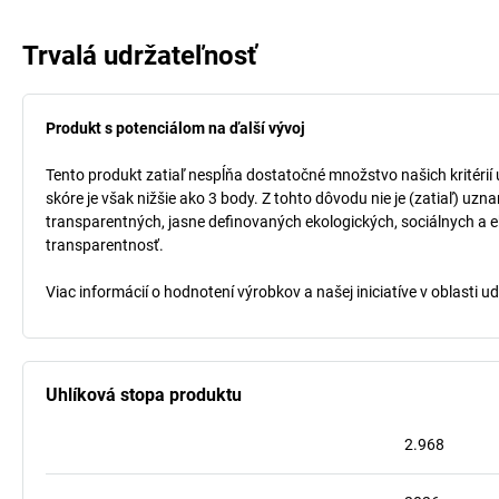
Trvalá udržateľnosť
Produkt s potenciálom na ďalší vývoj
Tento produkt zatiaľ nespĺňa dostatočné množstvo našich kritérií
skóre je však nižšie ako 3 body. Z tohto dôvodu nie je (zatiaľ) uz
transparentných, jasne definovaných ekologických, sociálnych a ek
transparentnosť.
Viac informácií o hodnotení výrobkov a našej iniciatíve v oblasti u
Uhlíková stopa produktu
2.968