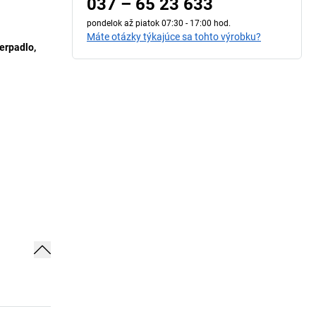
037 – 65 23 633
pondelok až piatok 07:30 - 17:00 hod.
Máte otázky týkajúce sa tohto výrobku?
erpadlo,