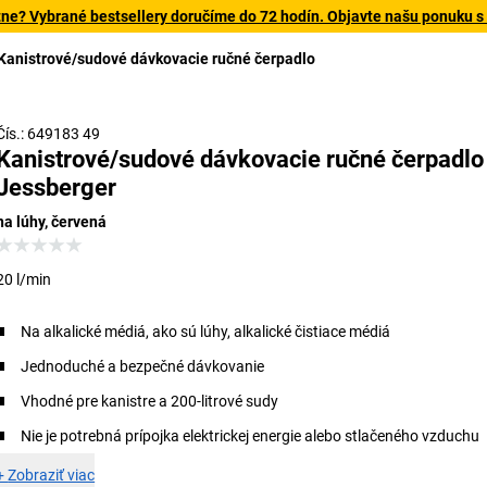
tne? Vybrané bestsellery doručíme do 72 hodín. Objavte našu ponuku s
Kanistrové/sudové dávkovacie ručné čerpadlo
Čís.: 649183 49
Kanistrové/sudové dávkovacie ručné čerpadlo
Jessberger
na lúhy, červená
20 l/min
Na alkalické médiá, ako sú lúhy, alkalické čistiace médiá
Jednoduché a bezpečné dávkovanie
Vhodné pre kanistre a 200-litrové sudy
Nie je potrebná prípojka elektrickej energie alebo stlačeného vzduchu
+
Zobraziť viac