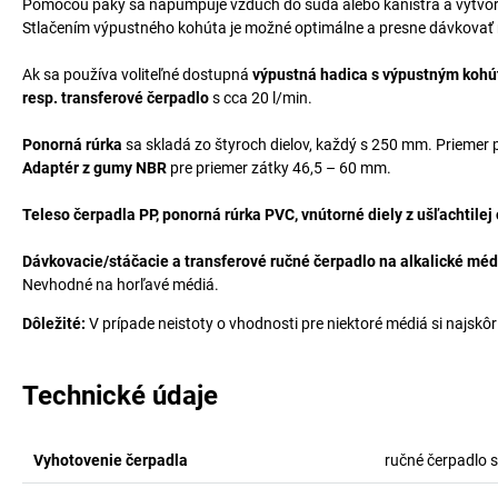
Pomocou páky sa napumpuje vzduch do suda alebo kanistra a vytvorí sa
Stlačením výpustného kohúta je možné optimálne a presne dávkovať 
Ak sa používa voliteľné dostupná
výpustná hadica s výpustným koh
resp. transferové čerpadlo
s cca 20 l/min.
Ponorná rúrka
sa skladá zo štyroch dielov, každý s 250 mm. Priemer
Adaptér z gumy NBR
pre priemer zátky 46,5 – 60 mm.
Teleso čerpadla PP, ponorná rúrka PVC, vnútorné diely z ušľachtilej
Dávkovacie/stáčacie a transferové ručné čerpadlo na alkalické médiá
Nevhodné na horľavé médiá.
Dôležité:
V prípade neistoty o vhodnosti pre niektoré médiá si najskôr
Technické údaje
Vyhotovenie čerpadla
ručné čerpadlo 