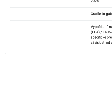
2026
Cradle-to-gat
Vypočítané n
(LCA) / 1406
špecifické pre
závislosti od