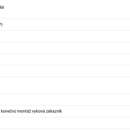
diá
P)
 konečnú montáž vykoná zákazník