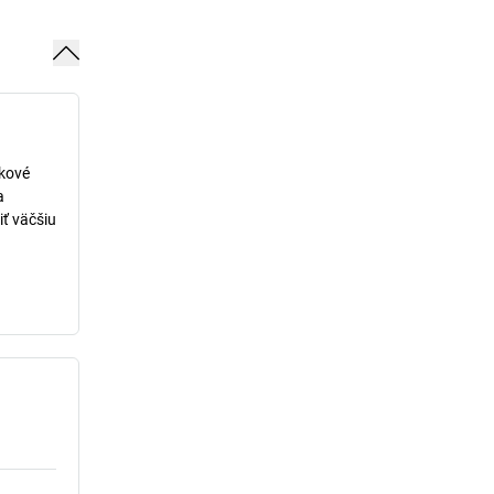
lkové
a
iť väčšiu