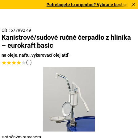
Potrebujete to urgentne? Vybrané bestsellery do
Čís.: 677992 49
Kanistrové/sudové ručné čerpadlo z hliníka
– eurokraft basic
na oleje, naftu, vykurovací olej atď.
(1)
s otočným ramenom