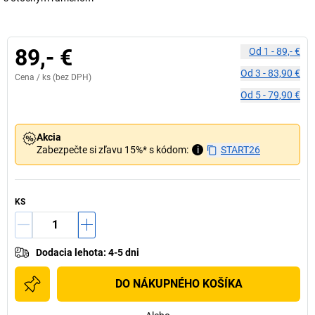
89,- €
Od
1
-
89,- €
Od
3
-
83,90 €
Cena /
ks
(bez DPH)
Od
5
-
79,90 €
Akcia
Zabezpečte si zľavu 15%* s kódom:
i
START26
KS
Dodacia lehota
:
4-5 dni
DO NÁKUPNÉHO KOŠÍKA