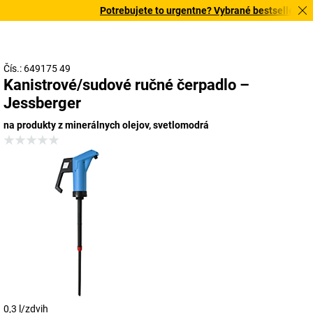
Potrebujete to urgentne? Vybrané bestsellery do
Čís.: 649175 49
Kanistrové/sudové ručné čerpadlo –
Jessberger
na produkty z minerálnych olejov, svetlomodrá
0,3 l/zdvih