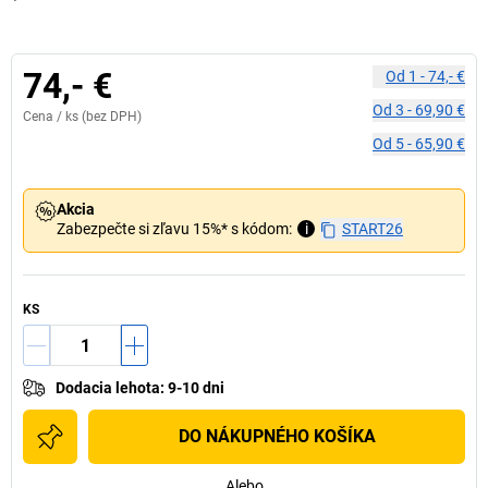
74,- €
Od
1
-
74,- €
Od
3
-
69,90 €
Cena /
ks
(bez DPH)
Od
5
-
65,90 €
Akcia
Zabezpečte si zľavu 15%* s kódom:
i
START26
KS
Dodacia lehota
:
9-10 dni
DO NÁKUPNÉHO KOŠÍKA
Alebo