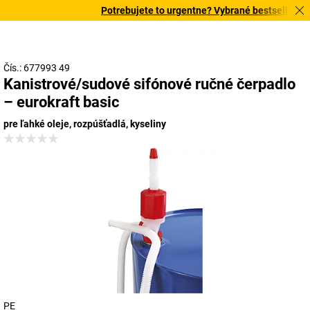
Potrebujete to urgentne? Vybrané bestsellery do
Čís.: 677993 49
Kanistrové/sudové sifónové ručné čerpadlo
– eurokraft basic
pre ľahké oleje, rozpúšťadlá, kyseliny
PE