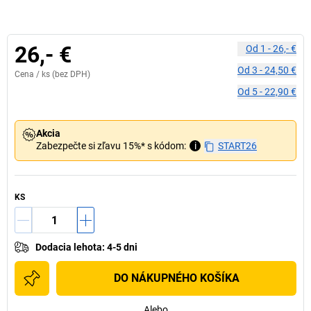
26,- €
Od
1
-
26,- €
Od
3
-
24,50 €
Cena /
ks
(bez DPH)
Od
5
-
22,90 €
Akcia
Zabezpečte si zľavu 15%* s kódom:
i
START26
KS
Dodacia lehota
:
4-5 dni
DO NÁKUPNÉHO KOŠÍKA
Alebo