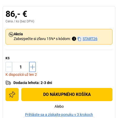
86,- €
Cena /
ks
(bez DPH)
Akcia
Zabezpečte si zľavu 15%* s kódom:
i
START26
KS
K dispozícii už len 2
Dodacia lehota
:
2-3 dni
DO NÁKUPNÉHO KOŠÍKA
Alebo
Prihláste sa a získajte ponuku v 3 krokoch