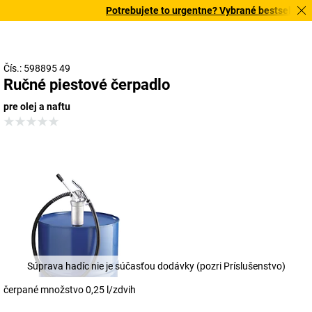
Potrebujete to urgentne? Vybrané bestsellery d
Čís.: 598895 49
Ručné piestové čerpadlo
pre olej a naftu
Súprava hadíc nie je súčasťou dodávky (pozri Príslušenstvo)
čerpané množstvo 0,25 l/zdvih