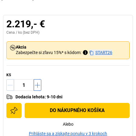
2.219,- €
Cena /
ks
(bez DPH)
Akcia
Zabezpečte si zľavu 15%* s kódom:
i
START26
KS
Dodacia lehota
:
9-10 dni
DO NÁKUPNÉHO KOŠÍKA
Alebo
Prihláste sa a získajte ponuku v 3 krokoch