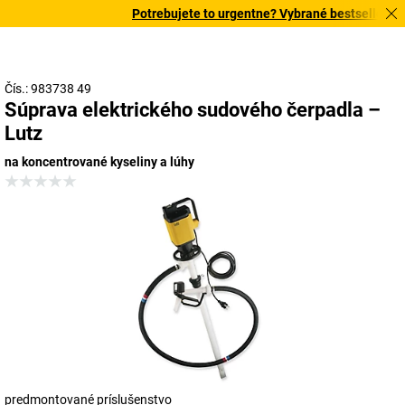
Potrebujete to urgentne? Vybrané bestsellery do
Čís.: 983738 49
Súprava elektrického sudového čerpadla –
Lutz
na koncentrované kyseliny a lúhy
predmontované príslušenstvo