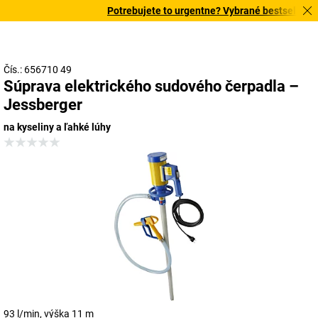
Potrebujete to urgentne? Vybrané bestsellery do
Čís.: 656710 49
Súprava elektrického sudového čerpadla –
Jessberger
na kyseliny a ľahké lúhy
93 l/min, výška 11 m