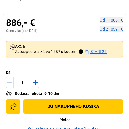
886,- €
Od
1
-
886,- €
Od
2
-
839,- €
Cena /
ks
(bez DPH)
Akcia
Zabezpečte si zľavu 15%* s kódom:
i
START26
KS
Dodacia lehota
:
9-10 dni
DO NÁKUPNÉHO KOŠÍKA
Alebo
Prihláste sa a získajte ponuku v 3 krokoch