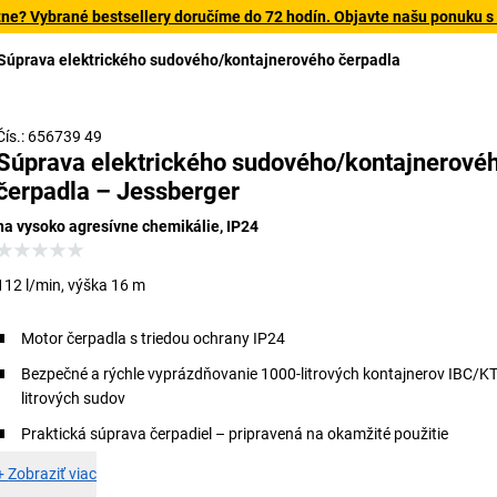
tne? Vybrané bestsellery doručíme do 72 hodín. Objavte našu ponuku s
Súprava elektrického sudového/kontajnerového čerpadla
Čís.: 656739 49
Súprava elektrického sudového/kontajnerové
čerpadla – Jessberger
na vysoko agresívne chemikálie, IP24
112 l/min, výška 16 m
Motor čerpadla s triedou ochrany IP24
Bezpečné a rýchle vyprázdňovanie 1000-litrových kontajnerov IBC/K
litrových sudov
Praktická súprava čerpadiel – pripravená na okamžité použitie
+
Zobraziť viac