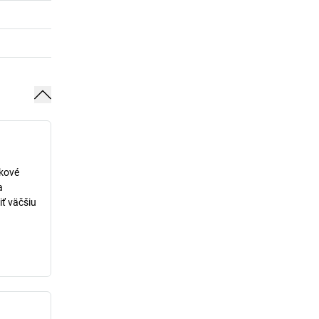
lkové
a
iť väčšiu