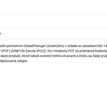
e
aším partnerom GlobalChanger (GreenZero) v súlade so zásadami ISO 1
7 (PCF) (GWP100 [verzia IPCC]).<br/>Hodnoty PCF sú priemerné hodnot
 daný produkt, ktoré neboli overené tretími stranami a môžu sa ďalej vyvíj
 zlepšovania údajov.