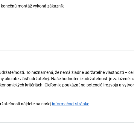
 konečnú montáž vykoná zákazník
 udržateľnosti. To neznamená, že nemá žiadne udržateľné vlastnosti – ce
naný ako obzvlášť udržateľný. Naše hodnotenie udržateľnosti je založené n
onomických kritériách. Cieľom je poukázať na potenciál rozvoja a vytvor
držateľnosti nájdete na našej
informačnej stránke
.