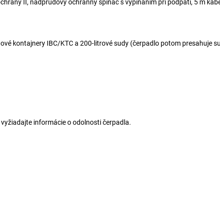
da ochrany II, nadprúdový ochranný spínač s vypínaním pri podpätí, 5 m kábe
ové kontajnery IBC/KTC a 200-litrové sudy (čerpadlo potom presahuje s
 vyžiadajte informácie o odolnosti čerpadla.