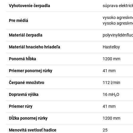
Vyhotovenie čerpadla
súprava elektric
vysoko agresívn
Pre médiá
vysoko agresívne
Materiál čerpadla
polyvinylidénflu
Materiál hnacieho hriadeľa
Hastelloy
Ponorná hĺbka
1200
mm
Priemer ponornej rúrky
41
mm
Čerpané množstvo
112
l/min
Dopravná výška
16
mH₂O
Priemer rúry
41
mm
Dĺžka ponornej rúrky
1200
mm
Menovitá svetlosť hadice
25