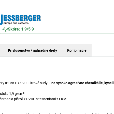
Skóre: 1,9/5,9
Príslušenstvo / náhradné diely
Kombinácie
ery IBC/KTC a 200-litrové sudy –
na vysoko agresívne chemikálie, kysel
stota 1,9 g/cm³.
čerpacia pištoľ z PVDF s tesneniami z FKM.