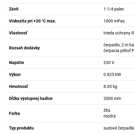
Závit
1 1/4
palec
Viskozita pri +20 °C max.
1000
mPas
Vlastnosť
trieda ochrany 
čerpadlo, 2 m ha
Rozsah dodávky
čerpacia pištoľ P
Napätie
230
V
Výkon
0.825
kW
Hmotnosť
8.05
kg
Dĺžka výstupnej hadice
2000
mm
žltá
Farba
modrá
Typ produktu
sudové čerpadlá 