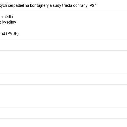
kých čerpadiel na kontajnery a sudy trieda ochrany IP24
e médiá
 kyseliny
orid (PVDF)