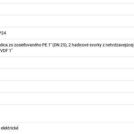
IP24
dica zo zosieťovaného PE 1'' (DN 25), 2 hadicové svorky z nehrdzavejúcej 
VDF 1''
elektrické