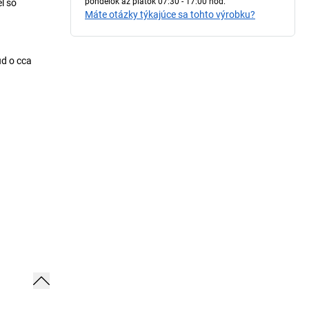
pondelok až piatok 07:30 - 17:00 hod.
l so
Máte otázky týkajúce sa tohto výrobku?
ud o cca