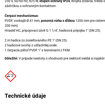
230 V, 50/60 Hz, 825 W,
stupeň ochrany IP24
, dvojitá izolácia, trie
zástrčkou s ochranným kontaktom.
Čerpací mechanizmus:
PVDF, vonkajší Ø 41 mm,
ponorná rúrka s dĺžkou
1200 mm pre cistern
200 mm).
Hriadeľ HC, pripojovací závit G 1 1/4'', hadicová prípojka 1'' (DN 25).
2 m hadica zo zosieťovaného PE 1'' (DN 25).
2 hadicové svorky z ušľachtilej ocele.
1 čerpacia pištoľ PVDF 1'' s tesneniami z FKM.
Dôležité:
V prípade neistoty o vhodnosti pre niektoré médiá si najskôr
Technické údaje