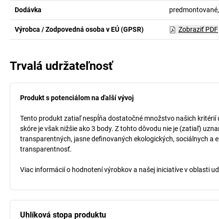
Dodávka
predmontované,
Výrobca / Zodpovedná osoba v EÚ (GPSR)
Zobraziť PDF
Trvalá udržateľnosť
Produkt s potenciálom na ďalší vývoj
Tento produkt zatiaľ nespĺňa dostatočné množstvo našich kritérií
skóre je však nižšie ako 3 body. Z tohto dôvodu nie je (zatiaľ) uz
transparentných, jasne definovaných ekologických, sociálnych a ek
transparentnosť.
Viac informácií o hodnotení výrobkov a našej iniciatíve v oblasti u
Uhlíková stopa produktu