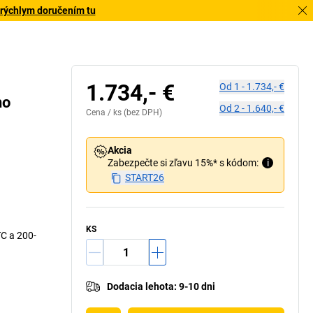
 rýchlym doručením tu
1.734,- €
Od
1
-
1.734,- €
ho
Od
2
-
1.640,- €
Cena /
ks
(bez DPH)
Akcia
Zabezpečte si zľavu 15%* s kódom:
i
START26
KS
TC a 200-
Dodacia lehota
:
9-10 dni