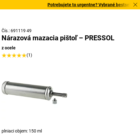
Potrebujete to urgentne? Vybrané bestsellery do
Čís.: 691119 49
Nárazová mazacia pištoľ – PRESSOL
z ocele
(1)
plniaci objem: 150 ml