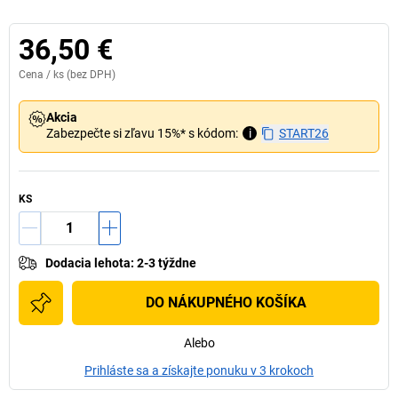
36,50 €
Cena /
ks
(bez DPH)
Akcia
Zabezpečte si zľavu 15%* s kódom:
i
START26
KS
Dodacia lehota
:
2-3 týždne
DO NÁKUPNÉHO KOŠÍKA
Alebo
Prihláste sa a získajte ponuku v 3 krokoch