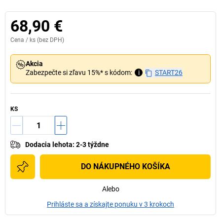
68,90 €
Cena /
ks
(bez DPH)
Akcia
Zabezpečte si zľavu 15%* s kódom:
i
START26
KS
Dodacia lehota
:
2-3 týždne
DO NÁKUPNÉHO KOŠÍKA
Alebo
Prihláste sa a získajte ponuku v 3 krokoch