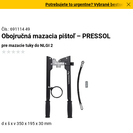
Potrebujete to urgentne? Vybrané bestsellery d
Čís.: 691114 49
Obojručná mazacia pištoľ – PRESSOL
pre mazacie tuky do NLGI 2
d x š x v 350 x 195 x 30 mm