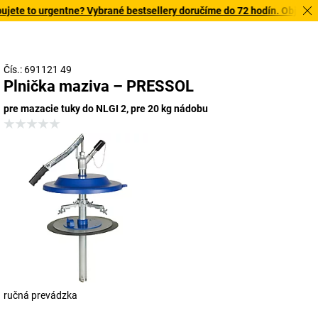
ete to urgentne? Vybrané bestsellery doručíme do 72 hodín. Objavte n
Čís.: 691121 49
Plnička maziva – PRESSOL
pre mazacie tuky do NLGI 2, pre 20 kg nádobu
ručná prevádzka