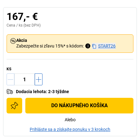
167,- €
Cena /
ks
(bez DPH)
Akcia
Zabezpečte si zľavu 15%* s kódom:
i
START26
KS
Dodacia lehota
:
2-3 týždne
DO NÁKUPNÉHO KOŠÍKA
Alebo
Prihláste sa a získajte ponuku v 3 krokoch